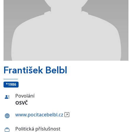
František Belbl
*1986
Povolání
OSVČ
www.pocitacebelbl.cz
Politická příslušnost