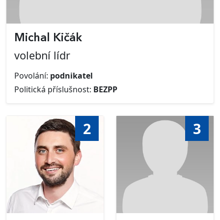
Michal Kičák
volební lídr
Povolání:
podnikatel
Politická příslušnost:
BEZPP
2
3