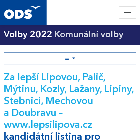
Volby 2022
Komunální volby
Za lepší Lipovou, Palič,
Mýtinu, Kozly, Lažany, Lipiny,
Stebnici, Mechovou
a Doubravu –
www.lepsilipova.cz
kandidátní listina pro