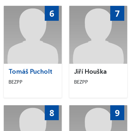
6
7
Tomáš Pucholt
Jiří Houška
BEZPP
BEZPP
8
9