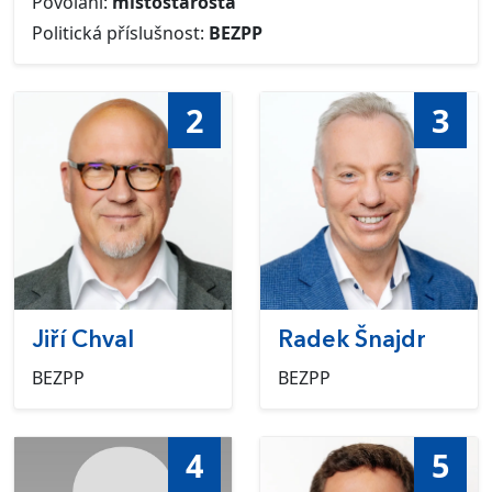
Povolání:
místostarosta
Politická příslušnost:
BEZPP
2
3
Jiří Chval
Radek Šnajdr
BEZPP
BEZPP
4
5