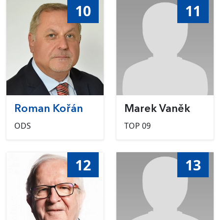
10
11
Roman Kořán
Marek Vaněk
ODS
TOP 09
12
13