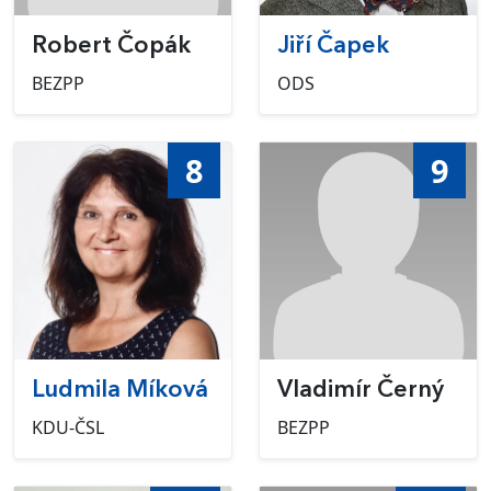
Robert Čopák
Jiří Čapek
BEZPP
ODS
8
9
Ludmila Míková
Vladimír Černý
KDU-ČSL
BEZPP