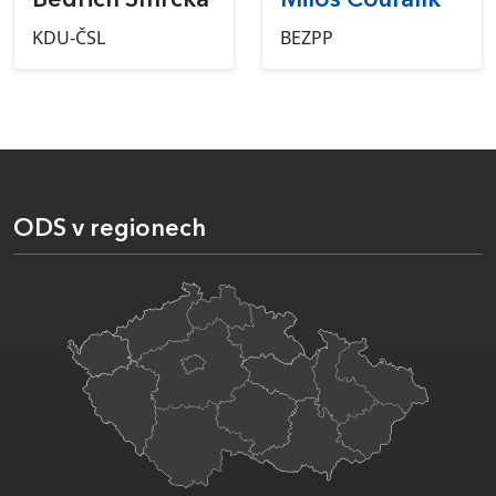
Bedřich Smrčka
Miloš Coufalík
KDU-ČSL
BEZPP
ODS v regionech