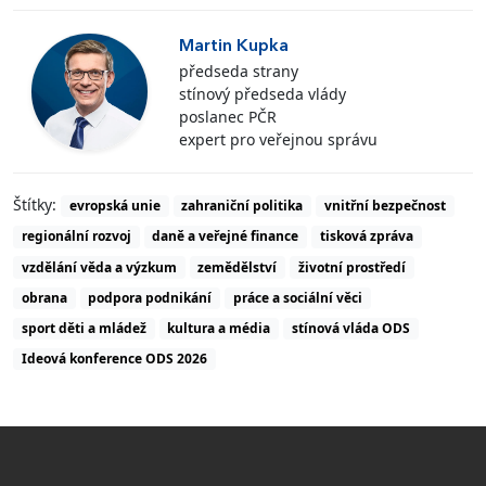
Martin Kupka
předseda strany
stínový předseda vlády
poslanec PČR
expert pro veřejnou správu
Štítky:
evropská unie
zahraniční politika
vnitřní bezpečnost
regionální rozvoj
daně a veřejné finance
tisková zpráva
vzdělání věda a výzkum
zemědělství
životní prostředí
obrana
podpora podnikání
práce a sociální věci
sport děti a mládež
kultura a média
stínová vláda ODS
Ideová konference ODS 2026