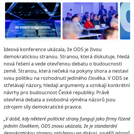
Ideová konference ukázala, že ODS je živou
demokratickou stranou. Stranou, která diskutuje, hledá
nová řešení a vede otevřenou debatu o budoucnosti
země. Stranou, která nečeká na pokyny shora a nestaví
svou politiku na rozhodnutí jediného člověka. V ODS se
střetávají názory, hledají argumenty a vznikají konkrétní
návrhy pro budoucnost České republiky. Právě
otevřená debata a svobodná výměna názorů jsou
zdrojem síly demokratické pravice.
„V době, kdy některé politické strany fungují jako firmy řízené
jedním člověkem, ODS znovu ukázala, že je standardní
demokratickou stranou založenou na diskusi, soutěži názorů