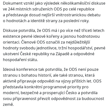
Dokument vznikl jako výsledek několikaměsíční diskuse
ve 244 místních sdruženích ODS po celé republice
a představuje dosud nejširší vnitrostranickou debatu
o hodnotách a identitě strany za poslední roky.
Diskuse potvrdila, že ODS má i po více než třiceti letech
existence pevné ideové kořeny a jasnou hodnotovou
orientaci. Členové ODS označili za nejdůležitější
hodnoty svobodu jednotlivce, tržní hospodářství, pevné
ukotvení České republiky na Západě a odpovědné
hospodaření státu.
Ideová konference tak potvrdila, že ODS není pouze
stranou s bohatou historií, ale také stranou, která
aktivně připravuje odpovědi na výzvy příštích let. ODS
představila konkrétní programové priority pro
moderní, bezpečné a prosperující Česko a potvrdila
svou připravenost převzít odpovědnost za budoucnost
země.