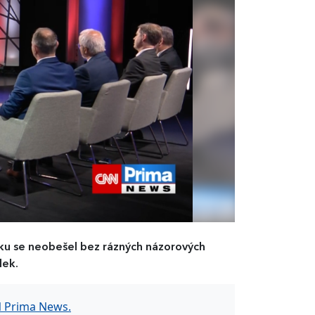
ku se neobešel bez rázných názorových
lek.
N Prima News.