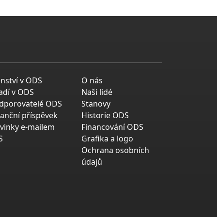
enství v ODS
O nás
adí v ODS
Naši lidé
dporovatelé ODS
Stanovy
nanční příspěvek
Historie ODS
vinky e-mailem
Financování ODS
S
Grafika a logo
Ochrana osobních
údajů