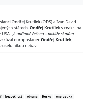
lanci Ondřej Krutílek (ODS) a Ivan David
ojených státech.
Ondřej Krutíle
k v reakci na
z USA. „
A upřímně řečeno – pakliže si mám
 vzkázal europoslanec
Ondřej Krutílek
,
ruselu nikdo nebaví.
třní bezpečnost
obrana
Rusko
energetika