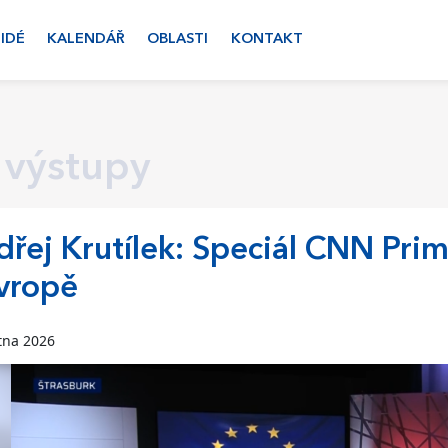
LIDÉ
KALENDÁŘ
OBLASTI
KONTAKT
 výstupy
řej Krutílek: Speciál CNN Pr
vropě
tna 2026