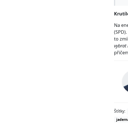
Krutíl
Na ene
(SPD).
to zmí
vybrat
přičem
Štítky:
jadern