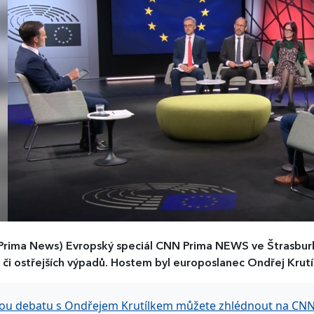
Prima News)
Evropský speciál CNN Prima NEWS ve Štrasbur
či ostřejších výpadů. Hostem byl europoslanec Ondřej Krutí
ou debatu s Ondřejem Krutílkem můžete zhlédnout na CN