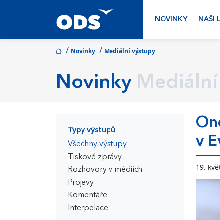
NOVINKY
NAŠI 
/
/
Novinky
Mediální výstupy
Novinky
Mediální
Ond
Typy výstupů
v E
Všechny výstupy
Tiskové zprávy
19. kvě
Rozhovory v médiích
Projevy
Komentáře
Interpelace