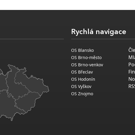
Rychlá navigace
Čl
OS Blansko
Ml
OS Brno-město
Po
OS Brno-venkov
Fi
OS Břeclav
No
OS Hodonín
RS
OS Vyškov
OS Znojmo