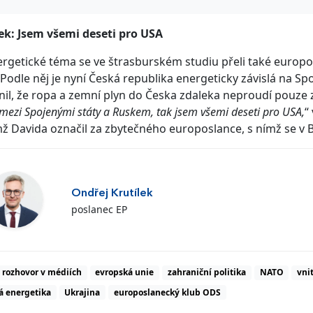
ek: Jsem všemi deseti pro USA
rgetické téma se ve štrasburském studiu přeli také europos
 Podle něj je nyní Česká republika energeticky závislá na Sp
nil, že ropa a zemní plyn do Česka zdaleka neproudí pouze 
 mezi Spojenými státy a Ruskem, tak jsem všemi deseti pro USA,
“
ž Davida označil za zbytečného europoslance, s nímž se v B
Ondřej Krutílek
poslanec EP
rozhovor v médiích
evropská unie
zahraniční politika
NATO
vni
á energetika
Ukrajina
europoslanecký klub ODS