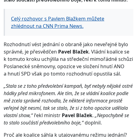
stalo součástí předvolebního boje, řekl k tomu ministr.
Celý rozhovor s Pavlem Blažkem můžete
zhlédnout na CNN Prima News.
Rozhodnutí vést jednání o obraně jako neveřejné bylo
správné, je přesvědčen
Pavel Blažek
. Vládní koalice se
k tomuto kroku uchýlila na středeční mimořádné schůzi
Poslanecké sněmovny, opozice ve složení hnutí ANO
a hnutí SPD však po tomto rozhodnutí opustila sál.
„Stala se z toho předvolební kampaň, byť nebyly nějaké ostré
hádky před mikrofonem. Ale tím, že se vládní koalice podle
mě zcela správně rozhodla, že některé informace prostě
veřejné být nesmí, tak se stalo, že si z toho opozice udělala
vlastní show,“
řekl ministr
Pavel Blažek
.
„Nepochybně se
to stalo součástí předvolebního boje,“
doplnil.
Proč ale koalice sáhla k utajovanému režimu jednání?