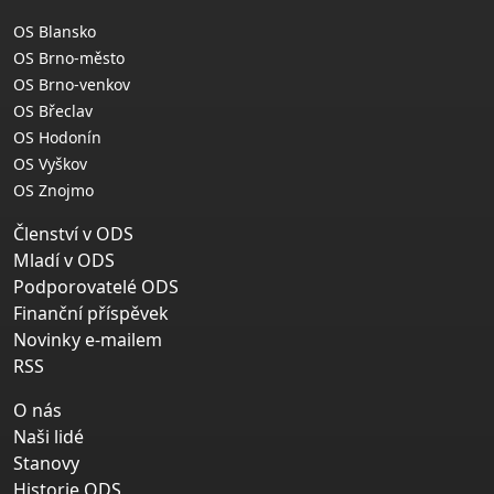
OS Blansko
OS Brno-město
OS Brno-venkov
OS Břeclav
OS Hodonín
OS Vyškov
OS Znojmo
Členství v ODS
Mladí v ODS
Podporovatelé ODS
Finanční příspěvek
Novinky e-mailem
RSS
O nás
Naši lidé
Stanovy
Historie ODS