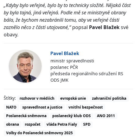
„Kdyby bylo veřejné, bylo by to technicky složité. Nějaká část
by byla tajná, jiná veřejná. Podle mě se ministryně obrany
bála, že bychom nezabránili tomu, aby ve veřejné části
zaznělo něco z části utajované,“
popsal
Pavel Blažek
své
obavy.
Pavel Blažek
ministr spravedlnosti
poslanec PČR
předseda regionálního sdružení RS
ODS JMK
Štítky:
rozhovor v médiích
evropská unie
zahraniční politika
NATO
spravedlnost a justice
vnitřní bezpečnost
Poslanecká sněmovna
poslanecký klub ODS
ANO 2011
obrana
rozpočet
vláda Petra Fialy
SPD
Volby do Poslanecké sněmovny 2025