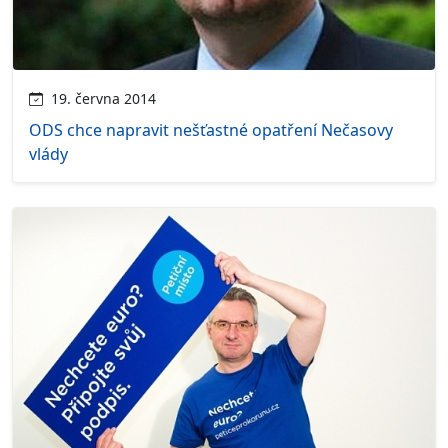
19. června 2014
ODS chce napravit nešťastné opatření Nečasovy
vlády