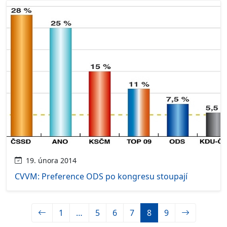
19. února 2014
CVVM: Preference ODS po kongresu stoupají
1
…
5
6
7
8
9