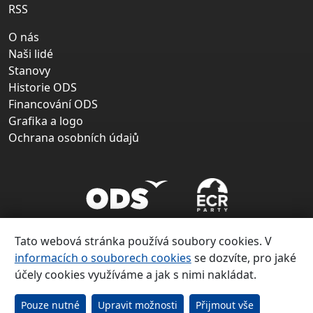
RSS
O nás
Naši lidé
Stanovy
Historie ODS
Financování ODS
Grafika a logo
Ochrana osobních údajů
Tato webová stránka používá soubory cookies. V
informacích o souborech cookies
se dozvíte, pro jaké
účely cookies využíváme a jak s nimi nakládat.
Copyright ©
Občanská demokratická strana 1991 – 2026
Pouze nutné
Upravit možnosti
Přijmout vše