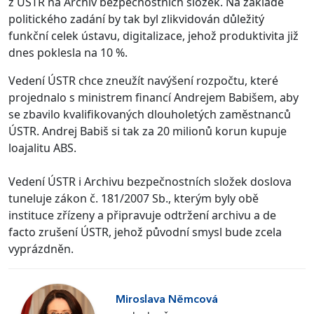
z ÚSTR na Archiv bezpečnostních složek. Na základě
politického zadání by tak byl zlikvidován důležitý
funkční celek ústavu, digitalizace, jehož produktivita již
dnes poklesla na 10 %.
Vedení ÚSTR chce zneužít navýšení rozpočtu, které
projednalo s ministrem financí Andrejem Babišem, aby
se zbavilo kvalifikovaných dlouholetých zaměstnanců
ÚSTR. Andrej Babiš si tak za 20 milionů korun kupuje
loajalitu ABS.
Vedení ÚSTR i Archivu bezpečnostních složek doslova
tuneluje zákon č. 181/2007 Sb., kterým byly obě
instituce zřízeny a připravuje odtržení archivu a de
facto zrušení ÚSTR, jehož původní smysl bude zcela
vyprázdněn.
Miroslava Němcová