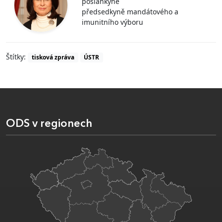
poslankyně
předsedkyně mandátového a
imunitního výboru
Štítky:
tisková zpráva
ÚSTR
ODS v regionech