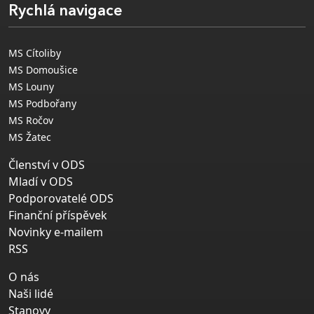
Rychlá navigace
MS Cítoliby
MS Domoušice
MS Louny
MS Podbořany
MS Ročov
MS Žatec
Členství v ODS
Mladí v ODS
Podporovatelé ODS
Finanční příspěvek
Novinky e-mailem
RSS
O nás
Naši lidé
Stanovy