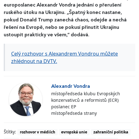
europoslanec Alexandr Vondra jednání o přerušení
ruského útoku na Ukrajinu. „Špatný konec nastane,
pokud Donald Trump zanechá chaos, odejde a nechá
řešení na Evropě, nebo se pokusí přinutit Ukrajinu
ustoupit prakticky ve všem,“ dodává.
Celý rozhovor s Alexandrem Vondrou můžete
zhlédnout na DVTV.
Alexandr Vondra
místopředseda klubu Evropských
konzervativců a reformistů (ECR)
poslanec EP
místopředseda strany
Štítky:
rozhovor v médiích
evropská unie
zahraniční politika