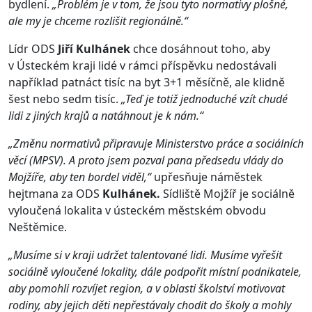
bydlení.
„Problém je v tom, že jsou tyto normativy plošné,
ale my je chceme rozlišit regionálně.“
Lídr ODS
Jiří Kulhánek
chce dosáhnout toho, aby
v Ústeckém kraji lidé v rámci příspěvku nedostávali
například patnáct tisíc na byt 3+1 měsíčně, ale klidně
šest nebo sedm tisíc.
„Teď je totiž jednoduché vzít chudé
lidi z jiných krajů a natáhnout je k nám.“
„Změnu normativů připravuje Ministerstvo práce a sociálních
věcí (MPSV). A proto jsem pozval pana předsedu vlády do
Mojžíře, aby ten bordel viděl,“
upřesňuje náměstek
hejtmana za ODS
Kulhánek.
Sídliště Mojžíř je sociálně
vyloučená lokalita v ústeckém městském obvodu
Neštěmice.
„Musíme si v kraji udržet talentované lidi. Musíme vyřešit
sociálně vyloučené lokality, dále podpořit místní podnikatele,
aby pomohli rozvíjet region, a v oblasti školství motivovat
rodiny, aby jejich děti nepřestávaly chodit do školy a mohly