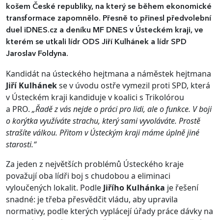
košem České republiky, na který se během ekonomické
transformace zapomnělo. Přesně to přinesl předvolební
duel iDNES.cz a deníku MF DNES v Ústeckém kraji, ve
kterém se utkali lídr ODS Jiří Kulhánek a lídr SPD
Jaroslav Foldyna.
Kandidát na ústeckého hejtmana a náměstek hejtmana
Jiří Kulhánek
se v úvodu ostře vymezil proti SPD, která
v Ústeckém kraji kandiduje v koalici s Trikolórou
a PRO.
„Řadě z vás nejde o práci pro lidi, ale o funkce. V boji
o korýtka využíváte strachu, který sami vyvoláváte. Prostě
strašíte válkou. Přitom v Ústeckým kraji máme úplně jiné
starosti.“
Za jeden z největších problémů Ústeckého kraje
považují oba lídři boj s chudobou a eliminaci
vyloučených lokalit. Podle
Jiřího Kulhánka
je řešení
snadné: je třeba přesvědčit vládu, aby upravila
normativy, podle kterých vyplácejí úřady práce dávky na