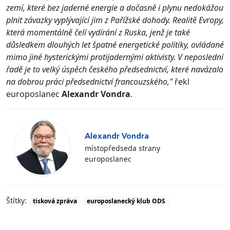
zemí, které bez jaderné energie a dočasně i plynu nedokážou
plnit závazky vyplývající jim z Pařížské dohody. Realitě Evropy,
která momentálně čelí vydírání z Ruska, jenž je také
důsledkem dlouhých let špatné energetické politiky, ovládané
mimo jiné hysterickými protijadernými aktivisty. V neposlední
řadě je to velký úspěch českého předsednictví, které navázalo
na dobrou práci předsednictví francouzského,"
řekl
europoslanec
Alexandr Vondra
.
Alexandr Vondra
místopředseda strany
europoslanec
Štítky:
tisková zpráva
europoslanecký klub ODS