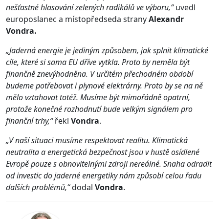
nešťastné hlasování zelených radikálů ve výboru,“
uvedl
europoslanec a místopředseda strany
Alexandr
Vondra.
„Jaderná energie je jediným způsobem, jak splnit klimatické
cíle, které si sama EU dříve vytkla. Proto by neměla být
finančně znevýhodněna. V určitém přechodném období
budeme potřebovat i plynové elektrárny. Proto by se na ně
mělo vztahovat totéž. Musíme být mimořádně opatrní,
protože konečné rozhodnutí bude velkým signálem pro
finanční trhy,“
řekl
Vondra
.
„V naší situaci musíme respektovat realitu. Klimatická
neutralita a energetická bezpečnost jsou v hustě osídlené
Evropě pouze s obnovitelnými zdroji nereálné. Snaha odradit
od investic do jaderné energetiky nám způsobí celou řadu
dalších problémů,“
dodal
Vondra
.