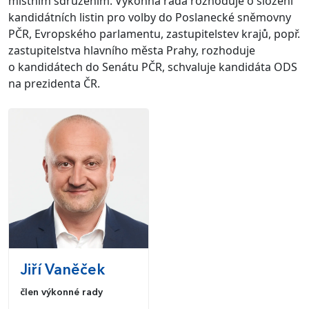
místním sdružením. Výkonná rada rozhoduje o složení
kandidátních listin pro volby do Poslanecké sněmovny
PČR, Evropského parlamentu, zastupitelstev krajů, popř.
zastupitelstva hlavního města Prahy, rozhoduje
o kandidátech do Senátu PČR, schvaluje kandidáta ODS
na prezidenta ČR.
Jiří
Vaněček
člen výkonné rady