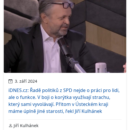
3. září 2024
iDNES.cz: Řadě politiků z SPD nejde o práci pro lidi,
ale o funkce. V boji o korýtka využívají strachu,
který sami vyvolávají. Přitom v Ústeckém kraji
máme úplně jiné starosti, řekl Jiří Kulhánek
Jiří Kulhánek