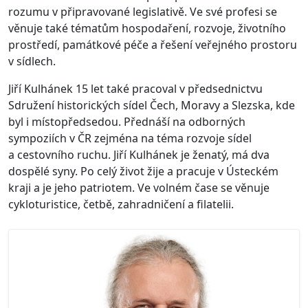
rozumu v připravované legislativě. Ve své profesi se
věnuje také tématům hospodaření, rozvoje, životního
prostředí, památkové péče a řešení veřejného prostoru
v sídlech.
Jiří Kulhánek 15 let také pracoval v předsednictvu
Sdružení historických sídel Čech, Moravy a Slezska, kde
byl i místopředsedou. Přednáší na odborných
sympoziích v ČR zejména na téma rozvoje sídel
a cestovního ruchu. Jiří Kulhánek je ženatý, má dva
dospělé syny. Po celý život žije a pracuje v Ústeckém
kraji a je jeho patriotem. Ve volném čase se věnuje
cykloturistice, četbě, zahradničení a filatelii.