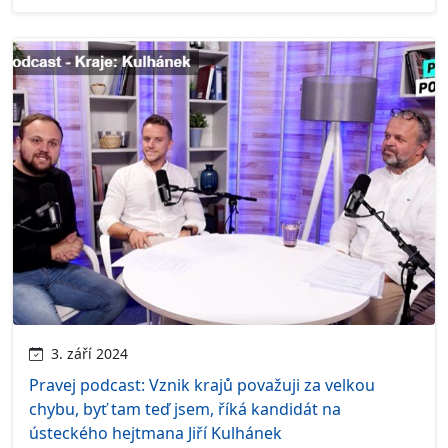
3. září 2024
Pravej podcast: Vznik krajů považuji za velkou
chybu, byť tam teď jsem, říká kandidát na
ústeckého hejtmana Jiří Kulhánek