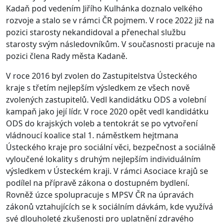
Kadaň pod vedením Jiřího Kulhánka doznalo velkého
rozvoje a stalo se v rámci ČR pojmem. V roce 2022 již na
pozici starosty nekandidoval a přenechal službu
starosty svým následovníkům. V současnosti pracuje na
pozici člena Rady města Kadaně.
V roce 2016 byl zvolen do Zastupitelstva Ústeckého
kraje s třetím nejlepším výsledkem ze všech nově
zvolených zastupitelů. Vedl kandidátku ODS a volební
kampaň jako její lídr. V roce 2020 opět vedl kandidátku
ODS do krajských voleb a tentokrát se po vytvoření
vládnoucí koalice stal 1. náměstkem hejtmana
Ústeckého kraje pro sociální věci, bezpečnost a sociálně
vyloučené lokality s druhým nejlepším individuálním
výsledkem v Ústeckém kraji. V rámci Asociace krajů se
podílel na přípravě zákona o dostupném bydlení.
Rovněž úzce spolupracuje s MPSV ČR na úpravách
zákonů vztahujících se k sociálním dávkám, kde využívá
své dlouholeté zkušenosti pro uplatnění zdravého