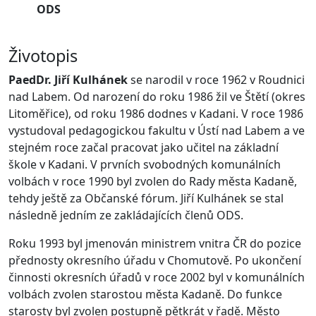
ODS
Životopis
PaedDr. Jiří Kulhánek
se narodil v roce 1962 v Roudnici
nad Labem. Od narození do roku 1986 žil ve Štětí (okres
Litoměřice), od roku 1986 dodnes v Kadani. V roce 1986
vystudoval pedagogickou fakultu v Ústí nad Labem a ve
stejném roce začal pracovat jako učitel na základní
škole v Kadani. V prvních svobodných komunálních
volbách v roce 1990 byl zvolen do Rady města Kadaně,
tehdy ještě za Občanské fórum. Jiří Kulhánek se stal
následně jedním ze zakládajících členů ODS.
Roku 1993 byl jmenován ministrem vnitra ČR do pozice
přednosty okresního úřadu v Chomutově. Po ukončení
činnosti okresních úřadů v roce 2002 byl v komunálních
volbách zvolen starostou města Kadaně. Do funkce
starosty byl zvolen postupně pětkrát v řadě. Město