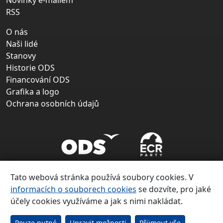
Novinky e-mailem
RSS
O nás
Naši lidé
Stanovy
Historie ODS
Financování ODS
Grafika a logo
Ochrana osobních údajů
Tato webová stránka používá soubory cookies. V
informacích o souborech cookies
se dozvíte, pro jaké
účely cookies využíváme a jak s nimi nakládat.
Copyright ©
Občanská demokratická strana 1991 – 2026
Pouze nutné
Upravit možnosti
Přijmout vše