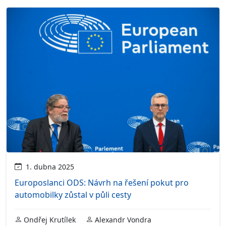
1. dubna 2025
Europoslanci ODS: Návrh na řešení pokut pro
automobilky zůstal v půli cesty
Ondřej Krutílek
Alexandr Vondra