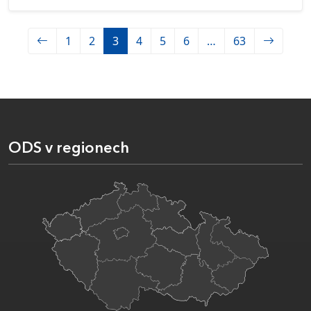
1
2
3
4
5
6
…
63
ODS v regionech