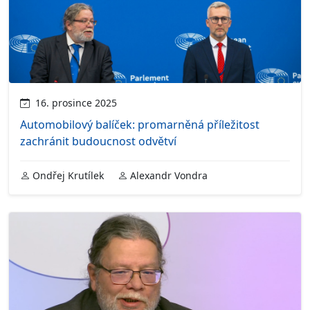
16. prosince 2025
Automobilový balíček: promarněná příležitost
zachránit budoucnost odvětví
Ondřej Krutílek
Alexandr Vondra