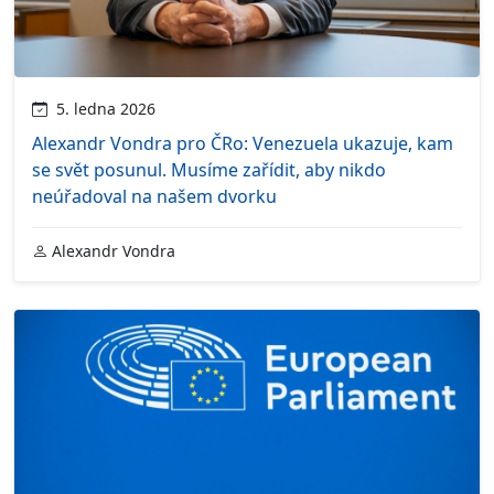
5. ledna 2026
Alexandr Vondra pro ČRo: Venezuela ukazuje, kam
se svět posunul. Musíme zařídit, aby nikdo
neúřadoval na našem dvorku
Alexandr Vondra