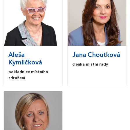
Aleša
Jana
Choutková
Kymličková
členka místní rady
pokladnice místního
sdružení