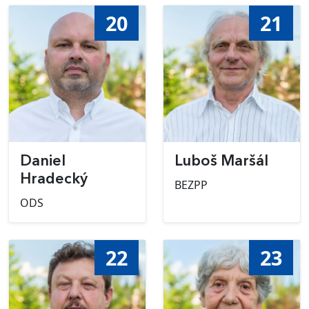
20
21
Daniel
Luboš Maršál
Hradecký
BEZPP
ODS
22
23