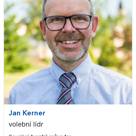
Jan Kerner
volební lídr