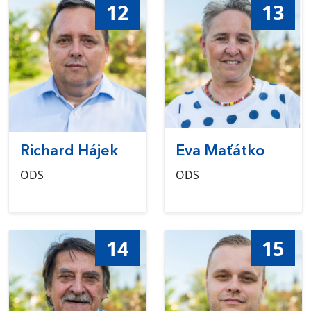
12
13
Richard Hájek
Eva Maťátko
ODS
ODS
14
15