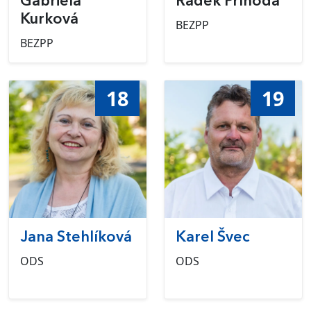
Gabriela
Radek Příhoda
Kurková
BEZPP
BEZPP
18
19
Jana Stehlíková
Karel Švec
ODS
ODS