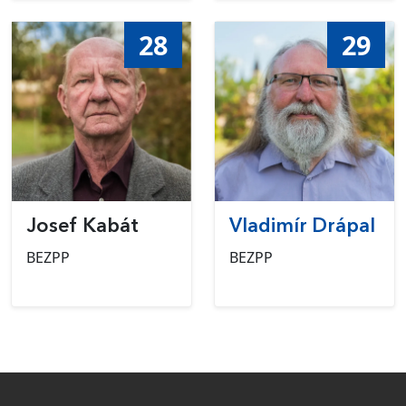
28
29
Josef Kabát
Vladimír Drápal
BEZPP
BEZPP