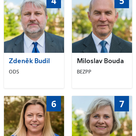
4
5
Zdeněk Budil
Miloslav Bouda
ODS
BEZPP
6
7