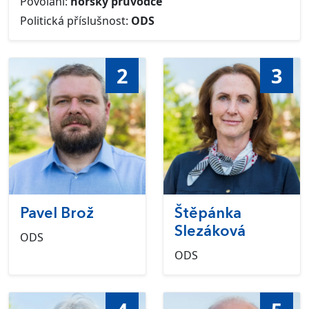
Povolání:
horský průvodce
Politická příslušnost:
ODS
2
3
Pavel Brož
Štěpánka
Slezáková
ODS
ODS