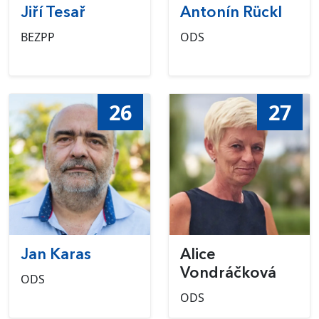
Jiří Tesař
Antonín Rückl
BEZPP
ODS
26
27
Jan Karas
Alice
Vondráčková
ODS
ODS