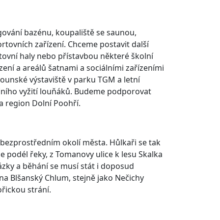
gování bazénu, koupaliště se saunou,
ortovních zařízení. Chceme postavit další
tovní haly nebo přístavbou některé školní
zení a areálů šatnami a sociálními zařízeními
ounské výstaviště v parku TGM a letní
ačního vyžití louňáků. Budeme podporovat
 region Dolní Poohří.
v bezprostředním okolí města. Hůlkaři se tak
 podél řeky, z Tomanovy ulice k lesu Skalka
ázky a běhání se musí stát i doposud
na Blšanský Chlum, stejně jako Nečichy
řickou strání.