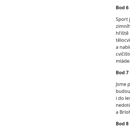
Bod 6 
Sport 
zimníh
hřiště
tělocv
a nabí
cvičiš
mládež
Bod 7 
Jsme p
budou 
i do l
nedotč
a Brlo
Bod 8