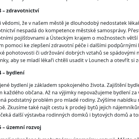
 – zdravotnictví
i vědomi, že v našem městě je dlouhodobý nedostatek lék
tnictví nespadá do kompetence městské samosprávy. Přest
tními pojišťovnami a Ústeckým krajem o možnostech větší 
 pomoci ke zlepšení zdravotní péče i dalšími podpůrnými k
ké pohotovosti či udržování dobrých vztahů se spádovými 
ky, aby se mladí lékaři chtěli usadit v Lounech a otevřít si z
 – bydlení
ené bydlení je základem spokojeného života. Zajištění bydl
 každého občana. Až na výjimky nepovažujeme bydlení za v
ná podstatný problém pro mladé rodiny. Zvýšíme nabídku 
bě. Zkusíme také najít cestu k prodeji bytů jejich nájemníků
čeká další výstavba rodinných domků i bytových domů a to
5 – územní rozvoj