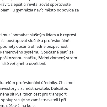
it, zlepšit či revitalizovat sportoviště
kolami, u gymnázia navíc město odpovídá za
íci musí pomáhat slušným lidem a k represi
žníci postupovat slušně a profesionálně
 podněty občanů ohledně bezpečnosti
í kamerového systému. Současně platí, že
u poškozenou značku, žádný zlomený strom.
 sítě veřejného osvětlení.
ikatelům profesionální úředníky. Chceme
 investory a zaměstnavatele. Důležitou
na síť kvalitních cest pro transport
spolupracuje se zaměstnavateli i při
, pěšky či na kole.