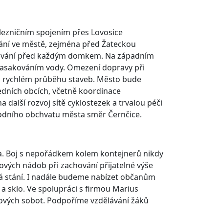
železničním spojením přes Lovosice
ování ve městě, zejména před Žateckou
arkování před každým domkem. Na západním
 zasakováním vody. Omezení dopravy při
 na rychlém průběhu staveb. Město bude
dních obcích, včetně koordinace
alší rozvoj sítě cyklostezek a trvalou péči
hodního obchvatu města směr Černčice.
ta. Boj s nepořádkem kolem kontejnerů nikdy
vých nádob při zachování přijatelné výše
á stání. I nadále budeme nabízet občanům
 a sklo. Ve spolupráci s firmou Marius
rových sobot. Podpoříme vzdělávání žáků