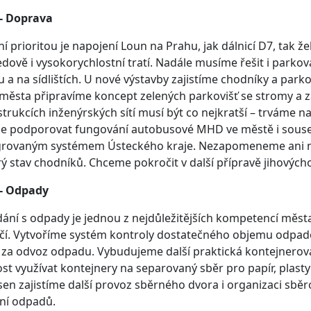
 - Doprava
ní prioritou je napojení Loun na Prahu, jak dálnicí D7, tak 
edově i vysokorychlostní tratí. Nadále musíme řešit i park
 a na sídlištích. U nové výstavby zajistíme chodníky a p
 města připravíme koncept zelených parkovišť se stromy a
trukcích inženýrských sítí musí být co nejkratší – trváme
le podporovat fungování autobusové MHD ve městě i souse
grovaným systémem Ústeckého kraje. Nezapomeneme ani na d
ý stav chodníků. Chceme pokročit v další přípravě jihovýc
 - Odpady
ání s odpady je jednou z nejdůležitějších kompetencí měs
í. Vytvoříme systém kontroly dostatečného objemu odpado
 za odvoz odpadu. Vybudujeme další praktická kontejnerov
t využívat kontejnery na separovaný sběr pro papír, plasty
en zajistíme další provoz sběrného dvora i organizaci sbě
ění odpadů.