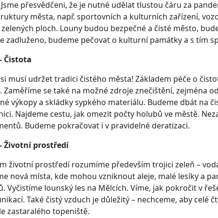
 Jsme přesvědčeni, že je nutné udělat tlustou čáru za pand
truktury města, např. sportovních a kulturních zařízení, voz
a zelených ploch. Louny budou bezpečné a čisté město, bude 
 zadluženo, budeme pečovat o kulturní památky a s tím spoj
- Čistota
si musí udržet tradici čistého města! Základem péče o čist
í. Zaměříme se také na možné zdroje znečištění, zejména od
né výkopy a skládky sypkého materiálu. Budeme dbát na čist
znici. Najdeme cestu, jak omezit počty holubů ve městě. N
entů. Budeme pokračovat i v pravidelné deratizaci.
- Životní prostředí
 životní prostředí rozumíme především trojici zeleň – vod
e nová místa, kde mohou vzniknout aleje, malé lesíky a pa
. Vyčistíme lounský les na Mělcích. Víme, jak pokročit v ře
nikací. Také čistý vzduch je důležitý – nechceme, aby celé 
le zastaralého topeniště.