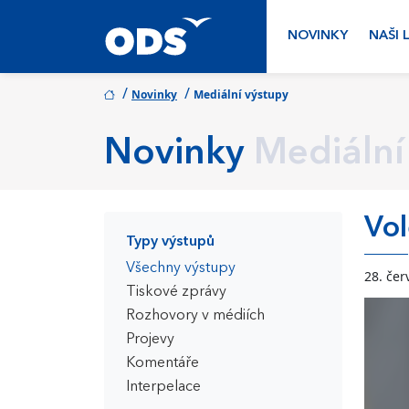
NOVINKY
NAŠI 
/
/
Novinky
Mediální výstupy
Novinky
Mediální
Vol
Typy výstupů
Všechny výstupy
28. če
Tiskové zprávy
Rozhovory v médiích
Projevy
Komentáře
Interpelace