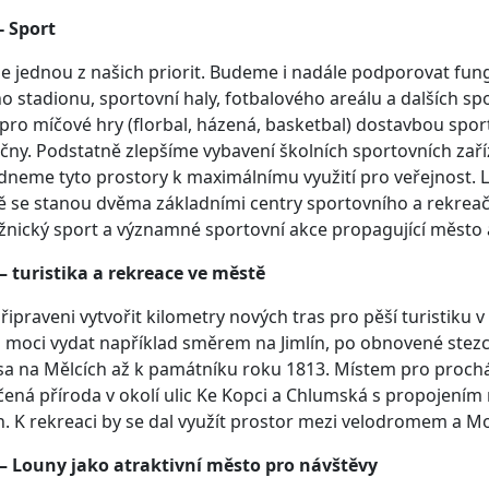
- Sport
je jednou z našich priorit. Budeme i nadále podporovat fun
o stadionu, sportovní haly, fotbalového areálu a dalších sp
 pro míčové hry (florbal, házená, basketbal) dostavbou spor
ičny. Podstatně zlepšíme vybavení školních sportovních zaří
dneme tyto prostory k maximálnímu využití pro veřejnost. L
tě se stanou dvěma základními centry sportovního a rekre
nický sport a významné sportovní akce propagující město a
– turistika a rekreace ve městě
řipraveni vytvořit kilometry nových tras pro pěší turistiku 
moci vydat například směrem na Jimlín, po obnovené stezce
esa na Mělcích až k památníku roku 1813. Místem pro proch
ená příroda v okolí ulic Ke Kopci a Chlumská s propojením 
h. K rekreaci by se dal využít prostor mezi velodromem a Mo
 – Louny jako atraktivní město pro návštěvy