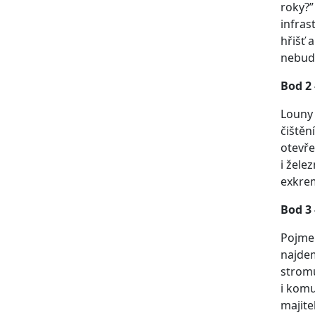
roky?”
infras
hřišť 
nebude
Bod 2 
Louny 
čištěn
otevře
i žele
exkrem
Bod 3 
Pojmem
najdem
stromů
i komu
majite