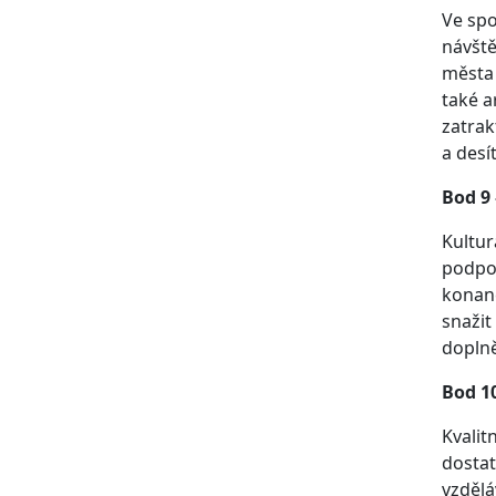
Ve spo
návště
města
také a
zatrak
a desí
Bod 9 
Kultur
podpor
konané
snažit
doplně
Bod 10
Kvalit
dostat
vzdělá