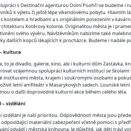
lupráci s Destinační agenturou Dolní Poohří se budeme i na
vníků k výletu či ještě lépe víkendovému pobytu. Hlavním 
 s kostelem a hradbami a s originálním posezením v kavá
rchitekturu Kotěrovy kolonie. Originalitou města je i pram
tivnění svého vývěru. Návštěvníkům nabízíme také malebno
tky dalších kopců lákajících k procházce. Budeme i nadále p
– kultura
a, to je divadlo, galerie, kino, ale i kulturní dům Zastávka,
ovat vzájemnou spolupráci kulturních institucí se školami
 institucemi města, krajem i soukromými osobami a pokusím
 oživit letní amfiteátr v Masarykových sadech. Lounské letn
nou o další doprovodné kulturní akce během celého léta.
 – vzdělání
ní vzdělání je naší prioritou. Odpovědností města jsou před
 odpovídající materiální zabezpečení včetně pomoci s předf
vání odvádí i městská knihovna. Je důležité, jak děti tráví