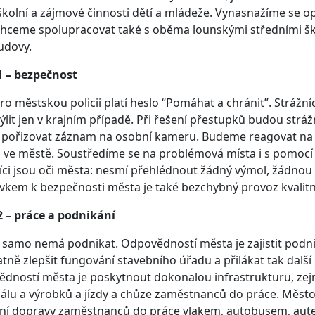
olní a zájmové činnosti dětí a mládeže. Vynasnažíme se oprav
Chceme spolupracovat také s oběma lounskými středními š
udovy.
1 – bezpečnost
ro městskou policii platí heslo “Pomáhat a chránit”. Strážn
ýlit jen v krajním případě. Při řešení přestupků budou strá
y pořizovat záznam na osobní kameru. Budeme reagovat na
u ve městě. Soustředíme se na problémová místa i s pomoc
íci jsou oči města: nesmí přehlédnout žádný výmol, žádno
vkem k bezpečnosti města je také bezchybný provoz kvalitní
2 – práce a podnikání
samo nemá podnikat. Odpovědností města je zajistit podn
tně zlepšit fungování stavebního úřadu a přilákat tak další
dností města je poskytnout dokonalou infrastrukturu, zejmé
álu a výrobků a jízdy a chůze zaměstnanců do práce. Město 
ění dopravy zaměstnanců do práce vlakem, autobusem, autem