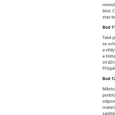
mimošk
škol. 
stav b
Bod 1
Také p
se uch
a vžd
a klid
strážn
Příspě
Bod 1
Město 
podsta
odpově
materi
zajišt