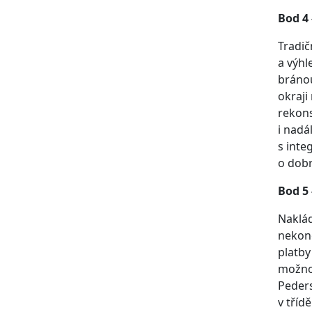
Bod 4
Tradič
a výhl
bránou
okraji
rekons
i nadá
s inte
o dobr
Bod 5
Naklád
nekonč
platby
možnos
Peders
v tříd