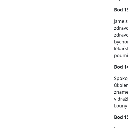
Bod 13
Jsme s
zdravo
zdravo
bychom
lékařs
podmín
Bod 14
Spokoj
úkolem
zname
v draž
Louny 
Bod 1