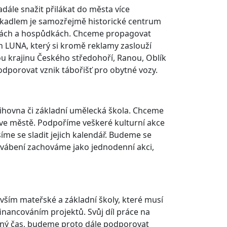
dále snažit přilákat do města více
lákadlem je samozřejmě historické centrum
rnách a hospůdkách. Chceme propagovat
en LUNA, který si kromě reklamy zaslouží
u krajinu Českého středohoří, Ranou, Oblík
odporovat vznik tábořišť pro obytné vozy.
 knihovna či základní umělecká škola. Chceme
 ve městě. Podpoříme veškeré kulturní akce
e se sladit jejich kalendář. Budeme se
í vábení zachováme jako jednodenní akci,
evším mateřské a základní školy, které musí
inancováním projektů. Svůj díl práce na
 volný čas, budeme proto dále podporovat