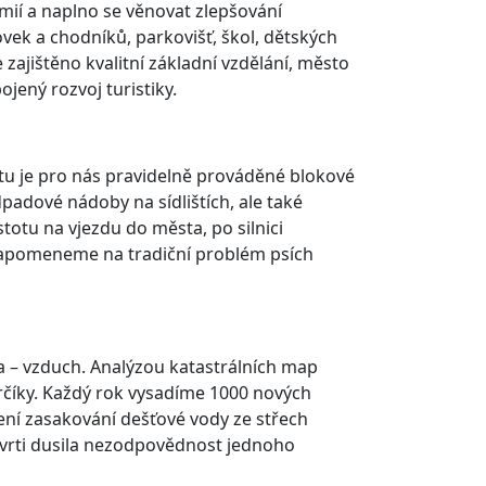
emií a naplno se věnovat zlepšování
ovek a chodníků, parkovišť, škol, dětských
zajištěno kvalitní základní vzdělání, město
ený rozvoj turistiky.
otu je pro nás pravidelně prováděné blokové
padové nádoby na sídlištích, ale také
otu na vjezdu do města, po silnici
ezapomeneme na tradiční problém psích
a – vzduch. Analýzou katastrálních map
rčíky. Každý rok vysadíme 1000 nových
šení zasakování dešťové vody ze střech
čtvrti dusila nezodpovědnost jednoho