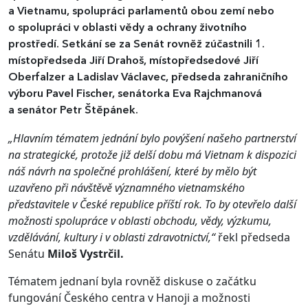
a Vietnamu, spolupráci parlamentů obou zemí nebo
o spolupráci v oblasti vědy a ochrany životního
prostředí. Setkání se za Senát rovněž zúčastnili 1.
místopředseda Jiří Drahoš, místopředsedové Jiří
Oberfalzer a Ladislav Václavec, předseda zahraničního
výboru Pavel Fischer, senátorka Eva Rajchmanová
a senátor Petr Štěpánek.
„Hlavním tématem jednání bylo povýšení našeho partnerství
na strategické, protože již delší dobu má Vietnam k dispozici
náš návrh na společné prohlášení, které by mělo být
uzavřeno při návštěvě významného vietnamského
představitele v České republice příští rok. To by otevřelo další
možnosti spolupráce v oblasti obchodu, vědy, výzkumu,
vzdělávání, kultury i v oblasti zdravotnictví,“
řekl předseda
Senátu
Miloš Vystrčil.
Tématem jednaní byla rovněž diskuse o začátku
fungování Českého centra v Hanoji a možnosti