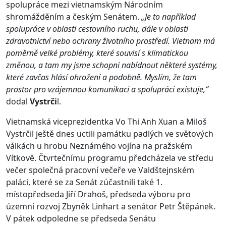
spolupráce mezi vietnamským Národním
shromážděním a českým Senátem.
„Je to například
spolupráce v oblasti cestovního ruchu, dále v oblasti
zdravotnictví nebo ochrany životního prostředí. Vietnam má
poměrně velké problémy, které souvisí s klimatickou
změnou, a tam my jsme schopni nabídnout některé systémy,
které zavčas hlásí ohrožení a podobně. Myslím, že tam
prostor pro vzájemnou komunikaci a spolupráci existuje,“
dodal
Vystrči
l.
Vietnamská viceprezidentka Vo Thi Anh Xuan a Miloš
Vystrčil ještě dnes uctili památku padlých ve světových
válkách u hrobu Neznámého vojína na pražském
Vítkově. Čtvrtečnímu programu předcházela ve středu
večer společná pracovní večeře ve Valdštejnském
paláci, které se za Senát zúčastnili také 1.
místopředseda Jiří Drahoš, předseda výboru pro
územní rozvoj Zbyněk Linhart a senátor Petr Štěpánek.
V pátek odpoledne se předseda Senátu