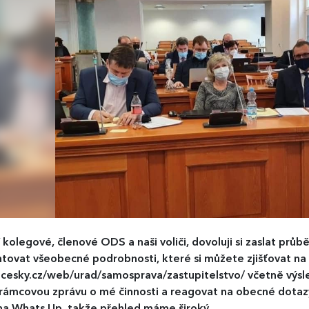
 kolegové, členové ODS a naši voliči, dovoluji si zaslat průb
ovat všeobecné podrobnosti, které si můžete zjišťovat na 
cesky.cz/web/urad/samosprava/zastupitelstvo/ včetně výsle
rámcovou zprávu o mé činnosti a reagovat na obecné dota
na Whats Up, takže přehled máme široký.