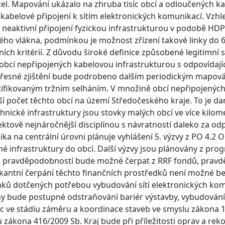
el. Mapování ukázalo na zhruba tisíc obcí a odloučených kat
kabelové připojení k sítím elektronických komunikací. Vzhl
i neaktivní připojení fyzickou infrastrukturou v podobě HD
ého vlákna, podmínkou je možnost zřízení takové linky do 
ních kritérií. Z důvodu široké definice způsobené legitimní
obcí nepřipojených kabelovou infrastrukturou s odpovída
 Přesné zjištění bude podrobeno dalším periodickým mapov
tifikovaným tržním selháním. V množině obcí nepřipojených 
ší počet těchto obcí na území Středočeského kraje. To je d
echnické infrastruktury jsou stovky malých obcí ve více kil
ektově nejnáročnější disciplínou s návratností daleko za od
ika na centrální úrovni plánuje vyhlášení 5. výzvy z PO 4.2
né infrastruktury do obcí. Další výzvy jsou plánovány z pr
 pravděpodobností bude možné čerpat z RRF fondů, pravdě
ikantní čerpání těchto finančních prostředků není možné be
ů dotčených potřebou vybudování sítí elektronických kom
y bude postupné odstraňování bariér výstavby, vybudován
ic ve stádiu záměru a koordinace staveb ve smyslu zákona 1
 zákona 416/2009 Sb. Kraj bude při příležitosti oprav a rek