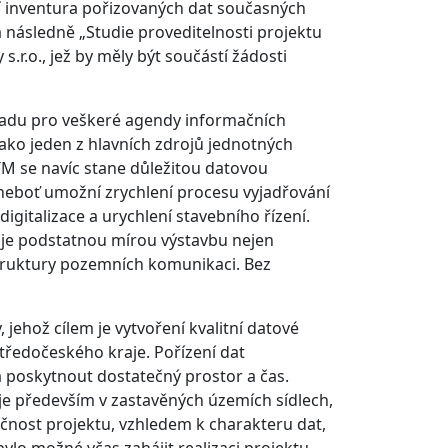
í inventura pořizovaných dat současných
 následně „Studie proveditelnosti projektu
.r.o., jež by měly být součástí žádosti
kladu pro veškeré agendy informačních
jako jeden z hlavních zdrojů jednotných
M se navíc stane důležitou datovou
neboť umožní zrychlení procesu vyjadřování
digitalizace a urychlení stavebního řízení.
uje podstatnou mírou výstavbu nejen
struktury pozemních komunikaci. Bez
 jehož cílem je vytvoření kvalitní datové
Středočeského kraje. Pořízení dat
ba poskytnout dostatečný prostor a čas.
y je především v zastavěných územích sídlech,
čnost projektu, vzhledem k charakteru dat,
 bylo možné včas zahájit realizaci projektu.