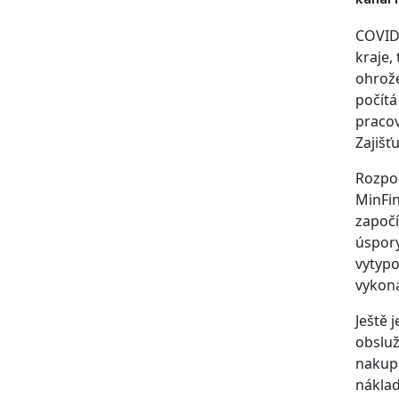
COVID1
kraje,
ohrože
počítá
pracov
Zajišť
Rozpo
MinFin
započí
úspory
vytypo
vykoná
Ještě 
obsluž
nakupo
náklad