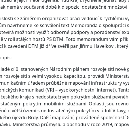
šak nemá v současné době k dispozici dostatečné množství l
islosti se záměrem organizovat práci vedoucí k rychlému v
m navrhneme ke schválení text Memoranda o spolupráci s As
otevírá možnosti využít odborné podpory a poradenství exp
ě v roli stálých hostů PS DTM. Toto memorandum vám přik
í k zavedení DTM již dříve svěřil pan Jiřímu Havelkovi, kter
popis:
ladě cílů, stanovených Národním plánem rozvoje sítí nov
 rozvoje sítí s velmi vysokou kapacitou, provádí Minister
munikačním úřadem průběžné mapování infrastruktury vyso
onických komunikací (VRI – vysokorychlostní internet). Tento
českého kraje s nedostatečným pokrytím službami pevného p
stačeným pokrytím mobilními službami. Oblasti jsou rovn
né o větší území s nedostatečným pokrytím v údolí Vltavy, 
kého újezdu Brdy. Další mapování, prováděné společností 
ávku Ministerstva průmyslu a obchodu v roce 2019, mapovalo