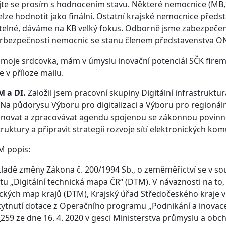
te se prosím s hodnocením stavu. Některé nemocnice (MB, 
elze hodnotit jako finální. Ostatní krajské nemocnice předs
telné, dáváme na KB velký fokus. Odborně jsme zabezpečení
erbezpečností nemocnic se stanu členem představenstva O
e moje srdcovka, mám v úmyslu inovační potenciál SČK firem
e v příloze mailu.
M a DI.
Založil jsem pracovní skupiny Digitální infrastruktur
Na půdorysu Výboru pro digitalizaci a Výboru pro regionáln
novat a zpracovávat agendu spojenou se zákonnou povinnos
truktury a připravit strategii rozvoje sítí elektronických ko
M popis:
ladě změny Zákona č. 200/1994 Sb., o zeměměřictví se v s
tu „Digitální technická mapa ČR“ (DTM). V návaznosti na to, 
ckých map krajů (DTM), Krajský úřad Středočeského kraje 
ytnutí dotace z Operačního programu „Podnikání a inovac
259 ze dne 16. 4. 2020 v gesci Ministerstva průmyslu a ob