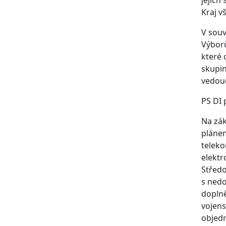
Kraj v
V souv
Výborů
které 
skupin
vedouc
PS DI 
Na zák
plánem
teleko
elektr
Středo
s nedo
doplně
vojens
objedn