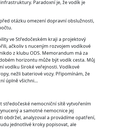
nfrastruktury. Paradoxní je, že vodík je
před otázku omezení dopravní obslužnosti,
počtu.
lity ve Středočeském kraji a projektový
ili, ačkoliv s nuceným rozvojem vodíkové
ani nikdo z klubu ODS. Memorandum má za
odobém horizontu může být vodík cesta. Můj
ní vodíku široké veřejnosti. Vodíkové
opy, nežli bateriové vozy. Připomínám, že
zní úplně všichni…
st středočeské nemocniční sítě vytvořením
 vynucený a samotné nemocnice jej
 obdržel, analyzoval a provádíme opatření,
du jednotlivé kroky popisovat, ale