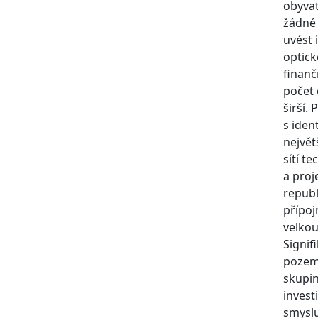
obyvat
žádné 
uvést 
optick
finanč
počet 
širší.
s iden
největ
sítí t
a proj
republ
přípoj
velkou
Signif
pozemk
skupin
invest
smyslu