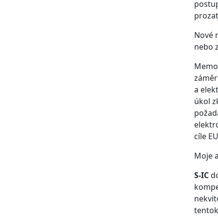
postup
prozat
Nové n
nebo z
Memora
záměr 
a elek
úkol z
požada
elektr
cíle E
Moje 
S-IC
do
kompet
nekvit
tentok