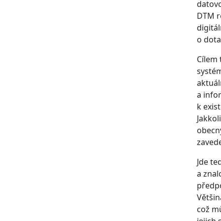
datovo
DTM re
digitá
o dota
Cílem 
systém
aktuál
a info
k exis
Jakkol
obecný
zavede
Jde te
a znal
předpo
Většin
což mů
jejich