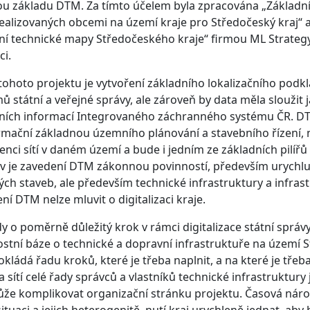
u základu DTM. Za tímto účelem byla zpracována „Základn
alizovaných obcemi na území kraje pro Středočeský kraj“ a
lní technické mapy Středočeského kraje“ firmou ML Strategy s
ci.
tohoto projektu je vytvoření základního lokalizačního pod
ů státní a veřejné správy, ale zároveň by data měla sloužit 
ních informací Integrovaného záchranného systému ČR. DT
rmační základnou územního plánování a stavebního řízení, 
tenci sítí v daném území a bude i jedním ze základních pilířů 
iv je zavedení DTM zákonnou povinností, především urychl
ch staveb, ale především technické infrastruktury a infra
ní DTM nelze mluvit o digitalizaci kraje.
dy o poměrně důležitý krok v rámci digitalizace státní správy,
ostní báze o technické a dopravní infrastruktuře na území 
kládá řadu kroků, které je třeba naplnit, a na které je tře
a sítí celé řady správců a vlastníků technické infrastruktur
že komplikovat organizační stránku projektu. Časová náro
 situaci a jejich heterogenitě, nutí kraj urychleně jednat, aby