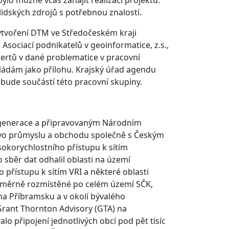
idských zdrojů s potřebnou znalostí.
ytvoření DTM ve Středočeském kraji
ociací podnikatelů v geoinformatice, z.s.,
ertů v dané problematice v pracovní
ládám jako přílohu. Krajský úřad agendu
ý bude součástí této pracovní skupiny.
é generace a připravovaným Národním
stvo průmyslu a obchodu společně s Českým
korychlostního přístupu k sítím
 sběr dat odhalil oblasti na území
řístupu k sítím VRI a některé oblasti
oměrně rozmístěné po celém území SČK,
na Příbramsku a v okolí bývalého
Grant Thornton Advisory (GTA) na
 připojení jednotlivých obcí pod pět tisíc