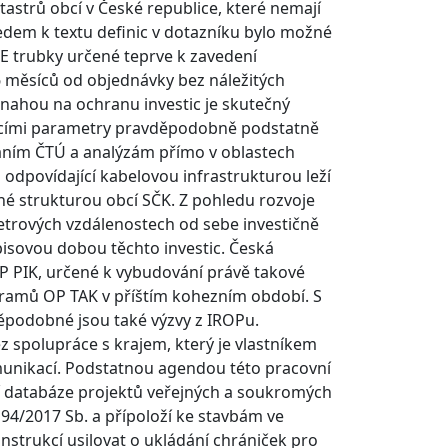
astrů obcí v České republice, které nemají
edem k textu definic v dotazníku bylo možné
PE trubky určené teprve k zavedení
6 měsíců od objednávky bez náležitých
 snahou na ochranu investic je skutečný
jícími parametry pravděpodobně podstatně
áním ČTÚ a analýzám přímo v oblastech
odpovídající kabelovou infrastrukturou leží
ané strukturou obcí SČK. Z pohledu rozvoje
ometrových vzdálenostech od sebe investičně
pisovou dobou těchto investic. Česká
 OP PIK, určené k vybudování právě takové
ogramů OP TAK v příštím kohezním období. S
podobné jsou také výzvy z IROPu.
z spolupráce s krajem, který je vlastníkem
unikací. Podstatnou agendou této pracovní
í databáze projektů veřejných a soukromých
94/2017 Sb. a přípoloží ke stavbám ve
onstrukcí usilovat o ukládání chrániček pro