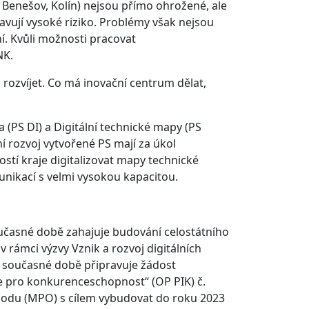
Benešov, Kolín) nejsou přímo ohrožené, ale
tavují vysoké riziko. Problémy však nejsou
. Kvůli možnosti pracovat
NK.
 rozvíjet. Co má inovační centrum dělat,
a (PS DI) a Digitální technické mapy (PS
í rozvoj vytvořené PS mají za úkol
tí kraje digitalizovat mapy technické
munikací s velmi vysokou kapacitou.
oučasné době zahajuje budování celostátního
v rámci výzvy Vznik a rozvoj digitálních
v současné době připravuje žádost
e pro konkurenceschopnost“ (OP PIK) č.
chodu (MPO) s cílem vybudovat do roku 2023