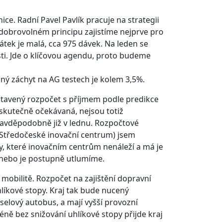
e. Radní Pavel Pavlík pracuje na strategii
a dobrovolném principu zajistíme nejprve pro
látek je malá, cca 975 dávek. Na leden se
sti. Jde o klíčovou agendu, proto budeme
žný záchyt na AG testech je kolem 3,5%.
avený rozpočet s příjmem podle predikce
je skutečně očekávaná, nejsou totiž
avděpodobně již v lednu. Rozpočtové
 (Středočeské inovační centrum) jsem
, které inovačním centrům nenáleží a má je
 nebo je postupně utlumíme.
mobilitě. Rozpočet na zajištění dopravní
íkové stopy. Kraj tak bude nucený
selový autobus, a mají vyšší provozní
ně bez snižování uhlíkové stopy přijde kraj