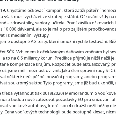
9. Chystáme očkovací kampaň, která zatíží páteřní nemocnic
 ta však musí vycházet ze strategie státní. Očkování vždy n
né – zdravotníky, seniory, učitele. První zásilka očkovacích 
 s 10 000 dávkami, ale to je málo pro zajištění proočkovano
at i s mediálními výstupy.
ujeme dostupné AG testy, které umožní rychlé testování. Bě
čet SČK. Vzhledem k očekávaným daňovým změnám byl sest
, a to na 8,6 miliardy korun. Predikce příjmů je nižší nežli 
tané kompenzace krajům. Rozpočet bude aktualizovaný, pr
 už jsme měli možnost ovlivnit. Jako člen správní rady S-IC
val některé neúspěšné inovační programy, anebo programy
vat soukromý sektor. Tyto programy jsme již buď ukončili,
je třeba vytáhnout tisk 0019(2020) Memorandum o vodíkové 
nosti budou nově zatěžovat požadavky EU pro snižování uhl
vat vodíkové autobusy, které jsou 4x dražší nežli běžný die
y. Cena vodíkových technologií bude postupně klesat, nicmé