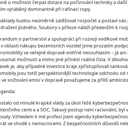
ně o možnost čerpat dotace na pořizování techniky a další i
ím vyráběný dominantně při rafinaci ropy.
áklady budou neúměrně zatěžovat rozpočet a postaví nás 
dražení jízdného. Soubory v příloze náleží především k roz
ndum o partnerství a spolupráci při rozvoji vodíkové mobi
v oblasti nákupu bezemisních vozidel jsme prozatím podpoř
tromobility ve veřejné dopravě vnitřně nesouhlasím – já 
koumat možnosti a mimo jiné přinést reálná čísla. V dlouh
vek je, aby případné investice kraje zpřístupňovali tanková
omobily jsou totiž perspektivnější technologie odchodu od r
U ve snižování emisí v dopravě považujeme za příliš ambició
agenda:
stalo od minulé krajské vlády za úkol řešit kyberbezpečno
enčního centra a SOC. Takový postup není racionální, byl
ovaly. Vzhledem k mé profesi jsem agendu kyberbezpečnosti
rát ve shodě s nemocnicemi. Z bezpečnostních důvodů nebu