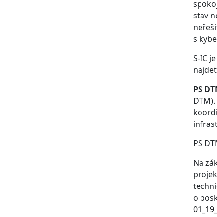
spokoj
stav n
neřeši
s kyb
S-IC j
najdet
PS DT
DTM). 
koordi
infras
PS DT
Na zák
projek
techni
o posk
01_19_