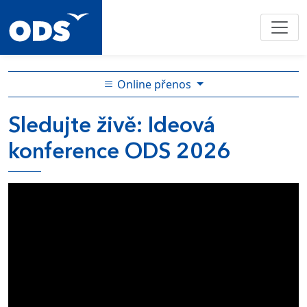
Online přenos
Sledujte živě: Ideová
konference ODS 2026