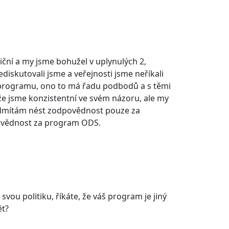
aliční a my jsme bohužel v uplynulých 2,
ediskutovali jsme a veřejnosti jsme neříkali
ho programu, ono to má řadu podbodů a s těmi
e jsme konzistentní ve svém názoru, ale my
 odmítám nést zodpovědnost pouze za
dpovědnost za program ODS.
vou politiku, říkáte, že váš program je jiný
ět?