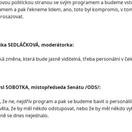
ovou politickou stranou se svým programem a budeme vstu
mem a pak řekneme lidem, ano, toto byl kompromis, v tomt
prosazovat.
ika SEDLÁČKOVÁ, moderátorka:
ká změna, která bude jasně viditelná, třeba personální v čel
sl SOBOTKA, místopředseda Senátu /ODS/:
e, že ne, nejdřív program a pak se budeme bavit o personáli
věta, že by měl někdo odstupovat, nebo že by měl někdo 
ně se dnes nejednalo.