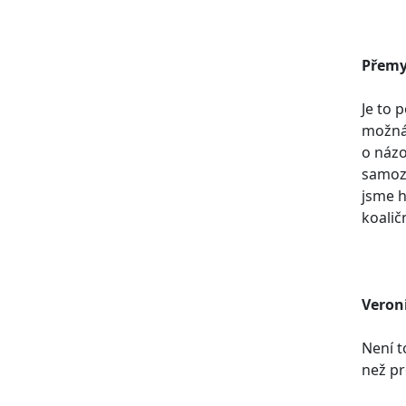
Přemy
Je to 
možná 
o názo
samozř
jsme h
koalič
Veron
Není t
než pr