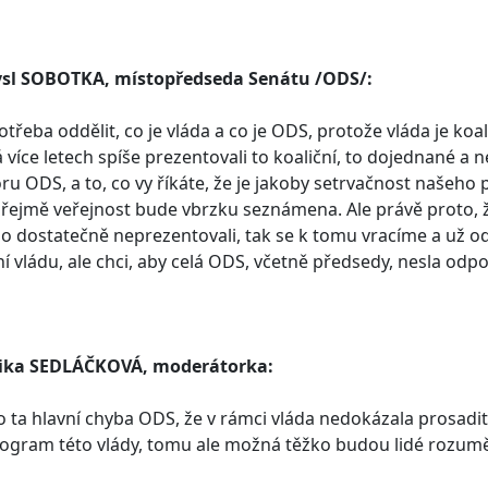
sl SOBOTKA, místopředseda Senátu /ODS/:
potřeba oddělit, co je vláda a co je ODS, protože vláda je ko
více letech spíše prezentovali to koaliční, to dojednané a n
ru ODS, a to, co vy říkáte, že je jakoby setrvačnost naše
ejmě veřejnost bude vbrzku seznámena. Ale právě proto, ž
o dostatečně neprezentovali, tak se k tomu vracíme a už
ní vládu, ale chci, aby celá ODS, včetně předsedy, nesla o
ika SEDLÁČKOVÁ, moderátorka:
o ta hlavní chyba ODS, že v rámci vláda nedokázala prosadit s
ogram této vlády, tomu ale možná těžko budou lidé rozum