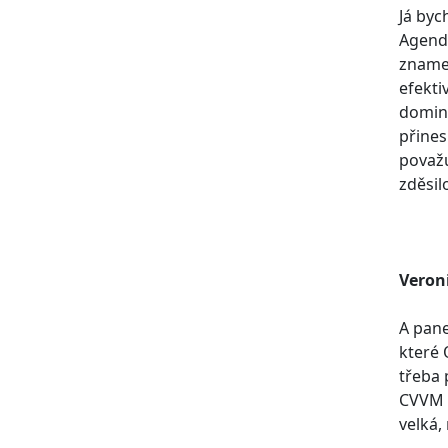
Já byc
Agenda
zname
efekti
domina
přines
považu
zděsil
Veron
A pane
které 
třeba 
CVVM z
velká,