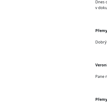
Dnes o
v doku
Přemy
Dobrý 
Veron
Pane m
Přemy