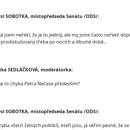
sl SOBOTKA, místopředseda Senátu /ODS/:
 já jsem neřekl, že je to jediný, ale my jsme často neřekli 
prodiskutovaný třeba po nocích a dlouhé době...
ika SEDLÁČKOVÁ, moderátorka:
je to chyba Petra Nečase především?
sl SOBOTKA, místopředseda Senátu /ODS/:
chyba všech čelných politiků, kteří jsou, já věřím pevně, že 