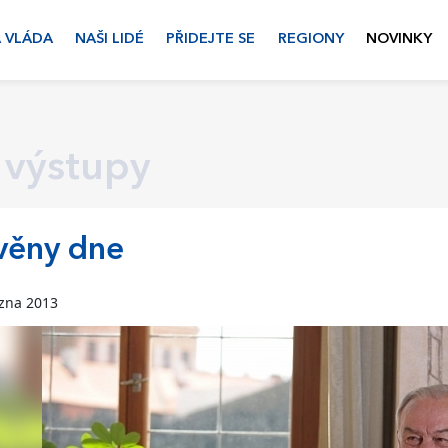
 VLÁDA
NAŠI LIDÉ
PŘIDEJTE SE
REGIONY
NOVINKY
 výstupy
věny dne
ezna 2013