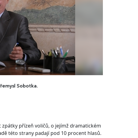
Přemysl Sobotka.
zpátky přízeň voličů, o jejímž dramatickém
dě této strany padají pod 10 procent hlasů.