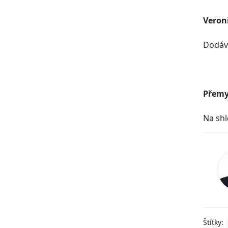
Veron
Dodáv
Přemy
Na sh
Štítky: