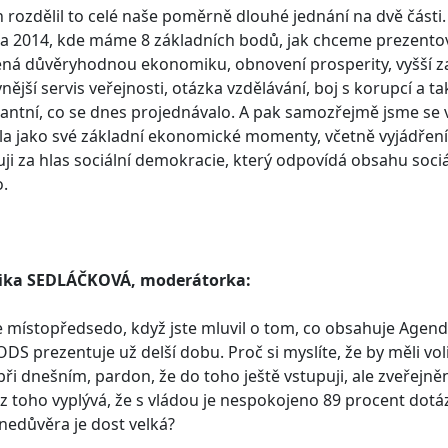
h rozdělil to celé naše poměrně dlouhé jednání na dvě části
 2014, kde máme 8 základních bodů, jak chceme prezentova
ná důvěryhodnou ekonomiku, obnovení prosperity, vyšší z
vnější servis veřejnosti, otázka vzdělávání, boj s korupcí a t
ntní, co se dnes projednávalo. A pak samozřejmě jsme se v
la jako své základní ekonomické momenty, včetně vyjádření
ji za hlas sociální demokracie, který odpovídá obsahu soci
o.
ika SEDLÁČKOVÁ, moderátorka:
 místopředsedo, když jste mluvil o tom, co obsahuje Agend
ODS prezentuje už delší dobu. Proč si myslíte, že by měli vol
při dnešním, pardon, že do toho ještě vstupuji, ale zveře
 toho vyplývá, že s vládou je nespokojeno 89 procent dotá
 nedůvěra je dost velká?