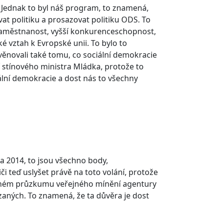
. Jednak to byl náš program, to znamená,
t politiku a prosazovat politiku ODS. To
aměstnanost, vyšší konkurenceschopnost,
aké vztah k Evropské unii. To bylo to
ěnovali také tomu, co sociální demokracie
 stínového ministra Mládka, protože to
ální demokracie a dost nás to všechny
a 2014, to jsou všechno body,
iči teď uslyšet právě na toto volání, protože
jněném průzkumu veřejného mínění agentury
zaných. To znamená, že ta důvěra je dost