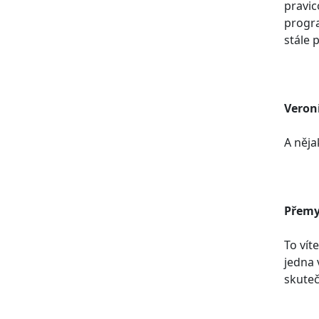
pravic
progra
stále 
Veron
A něja
Přemy
To vít
jedna 
skuteč