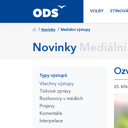
VOLBY
STÍNOVÁ
/
/
Novinky
Mediální výstupy
Novinky
Mediální
Oz
Typy výstupů
Všechny výstupy
25. bř
Tiskové zprávy
Rozhovory v médiích
Projevy
Komentáře
Interpelace