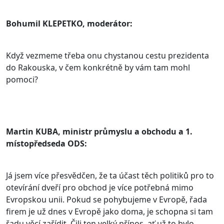
Bohumil KLEPETKO, moderátor:
Když vezmeme třeba onu chystanou cestu prezidenta
do Rakouska, v čem konkrétně by vám tam mohl
pomoci?
Martin KUBA, ministr průmyslu a obchodu a 1.
místopředseda ODS:
Já jsem více přesvědčen, že ta účast těch politiků pro to
otevírání dveří pro obchod je více potřebná mimo
Evropskou unii. Pokud se pohybujeme v Evropě, řada
firem je už dnes v Evropě jako doma, je schopna si tam
řadu věcí zařídit. Čili ten velký přínos, ať už to bylo