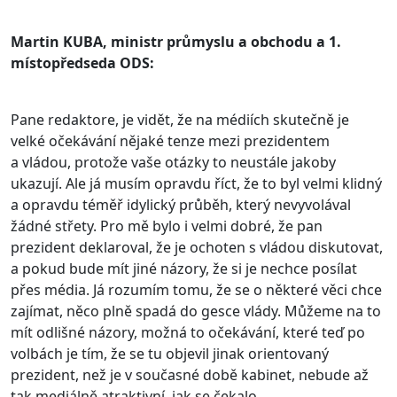
Martin KUBA, ministr průmyslu a obchodu a 1.
místopředseda ODS:
Pane redaktore, je vidět, že na médiích skutečně je
velké očekávání nějaké tenze mezi prezidentem
a vládou, protože vaše otázky to neustále jakoby
ukazují. Ale já musím opravdu říct, že to byl velmi klidný
a opravdu téměř idylický průběh, který nevyvolával
žádné střety. Pro mě bylo i velmi dobré, že pan
prezident deklaroval, že je ochoten s vládou diskutovat,
a pokud bude mít jiné názory, že si je nechce posílat
přes média. Já rozumím tomu, že se o některé věci chce
zajímat, něco plně spadá do gesce vlády. Můžeme na to
mít odlišné názory, možná to očekávání, které teď po
volbách je tím, že se tu objevil jinak orientovaný
prezident, než je v současné době kabinet, nebude až
tak mediálně atraktivní, jak se čekalo.