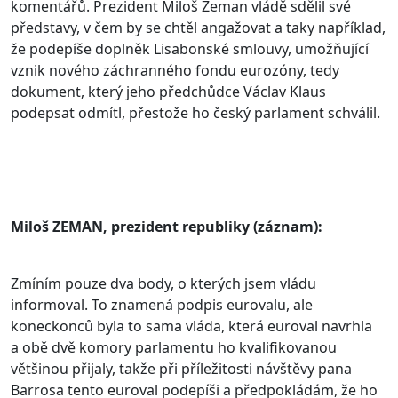
komentářů. Prezident Miloš Zeman vládě sdělil své
představy, v čem by se chtěl angažovat a taky například,
že podepíše doplněk Lisabonské smlouvy, umožňující
vznik nového záchranného fondu eurozóny, tedy
dokument, který jeho předchůdce Václav Klaus
podepsat odmítl, přestože ho český parlament schválil.
Miloš ZEMAN, prezident republiky (záznam):
Zmíním pouze dva body, o kterých jsem vládu
informoval. To znamená podpis eurovalu, ale
koneckonců byla to sama vláda, která euroval navrhla
a obě dvě komory parlamentu ho kvalifikovanou
většinou přijaly, takže při příležitosti návštěvy pana
Barrosa tento euroval podepíši a předpokládám, že ho