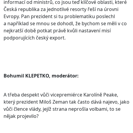
informací od ministrů, co jsou teď klíčové oblasti, které
Česká republika za jednotlivé resorty řeší na úrovni
Evropy. Pan prezident si tu problematiku poslechl
a například se mnou se dohodl, že bychom se měli v co
nejkratší době potkat právě kvůli nastavení misí
podporujících český export.
Bohumil KLEPETKO, moderátor:
A třeba despekt vůči vicepremiérce Karolíně Peake,
který prezident Miloš Zeman tak často dává najevo, jako
vůči člence vlády, jejíž strana neprošla volbami, to se
nějak projevilo?