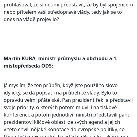
prohlašoval, že si neumí představit, že by byl spojencem
nebo přítelem vaší středopravé vlády, tedy jak se to
dnes na vládě projevilo?
Martin KUBA, ministr průmyslu a obchodu a 1.
místopředseda ODS:
Já myslím, že ten průběh, když jste použil to slovo
idylický, se dá popsat i na průběh té vlády. Bylo to
opravdu velmi přátelské. Pan prezident řekl a představil
svoje priority, o kterých potom mluvil i na tiskové
konferenci, a potom jednotliví ministři představili panu
prezidentovi klíčové oblasti ze svých agend a jejich
v této chvíli nějaké konotace do evropské politiky, co
třeba řeší na Evropských radách v Bruselu, takže jsme