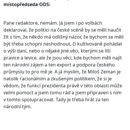
místopředseda ODS:
Pane redaktore, nemám. Já jsem i po volbách
deklaroval, že politici na české scéně by se měli naučit
žít s tím, že někdo má odlišný názor, že bychom se měli
být třeba schopni neshodnout, či kultivovaně pohádat
o výši daní, nebo o nějaké jiné věci, kterými se liší
pravice a levice, ale že jsou věci, kde bychom měli najít
ten národní zájem a ten export a podpora českého
průmyslu to pro mě je. A já myslím, že Miloš Zeman je
natolik racionálním a zkušeným politikem, že si je
vědom, že funkcí prezidenta právě v této oblasti může
velmi pomoct a jsem tomu rád a jsem připraven s ním
v tomto spolupracovat. Tady je třeba hrát za ten
národní tým.