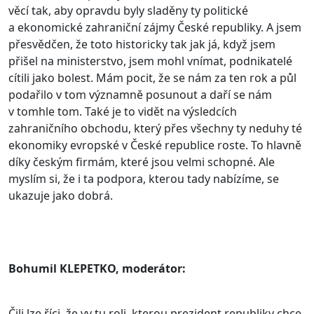
věcí tak, aby opravdu byly sladěny ty politické
a ekonomické zahraniční zájmy České republiky. A jsem
přesvědčen, že toto historicky tak jak já, když jsem
přišel na ministerstvo, jsem mohl vnímat, podnikatelé
cítili jako bolest. Mám pocit, že se nám za ten rok a půl
podařilo v tom významně posunout a daří se nám
v tomhle tom. Také je to vidět na výsledcích
zahraničního obchodu, který přes všechny ty neduhy té
ekonomiky evropské v České republice roste. To hlavně
díky českým firmám, které jsou velmi schopné. Ale
myslím si, že i ta podpora, kterou tady nabízíme, se
ukazuje jako dobrá.
Bohumil KLEPETKO, moderátor:
Čili lze říci, že vy tu roli, kterou prezident republiky chce