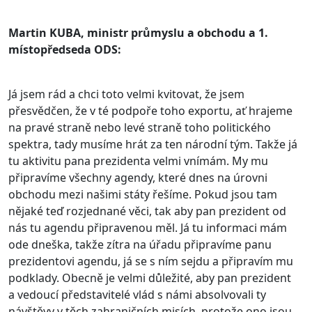
Martin KUBA, ministr průmyslu a obchodu a 1.
místopředseda ODS:
Já jsem rád a chci toto velmi kvitovat, že jsem
přesvědčen, že v té podpoře toho exportu, ať hrajeme
na pravé straně nebo levé straně toho politického
spektra, tady musíme hrát za ten národní tým. Takže já
tu aktivitu pana prezidenta velmi vnímám. My mu
připravíme všechny agendy, které dnes na úrovni
obchodu mezi našimi státy řešíme. Pokud jsou tam
nějaké teď rozjednané věci, tak aby pan prezident od
nás tu agendu připravenou měl. Já tu informaci mám
ode dneška, takže zítra na úřadu připravíme panu
prezidentovi agendu, já se s ním sejdu a připravím mu
podklady. Obecně je velmi důležité, aby pan prezident
a vedoucí představitelé vlád s námi absolvovali ty
návštěvy v těch zahraničních misích, protože ono jsou