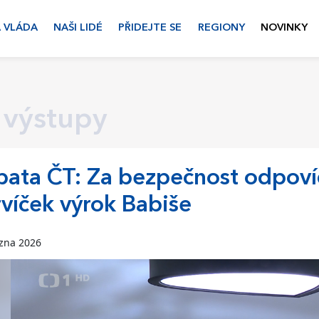
 VLÁDA
NAŠI LIDÉ
PŘIDEJTE SE
REGIONY
NOVINKY
 výstupy
ata ČT: Za bezpečnost odpovídá
víček výrok Babiše
ezna 2026