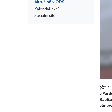
Aktuálně v ODS
Kalendář akcí
Sociální sítě
(ČT 1
v Pard
Babiše
věnov