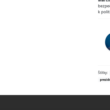
Marti
bezpeč
k poli
Štítky:
prezid