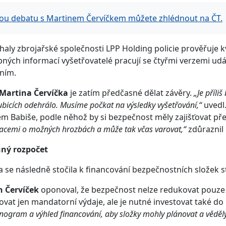
ou debatu s Martinem Červíčkem můžete zhlédnout na ČT.
haly zbrojařské společnosti LPP Holding policie prověřuje k
ných informací vyšetřovatelé pracují se čtyřmi verzemi udá
ním.
Martina Červíčka
je zatím předčasné dělat závěry.
„Je příli
ubicích odehrálo. Musíme počkat na výsledky vyšetřování,“
uvedl
m Babiše, podle něhož by si bezpečnost měly zajišťovat p
acemi o možných hrozbách a může tak včas varovat,“
zdůraznil 
ný rozpočet
 se následně stočila k financování bezpečnostních složek s
n Červíček
oponoval, že bezpečnost nelze redukovat pouze n
ovat jen mandatorní výdaje, ale je nutné investovat také do
ogram a výhled financování, aby složky mohly plánovat a věděly,