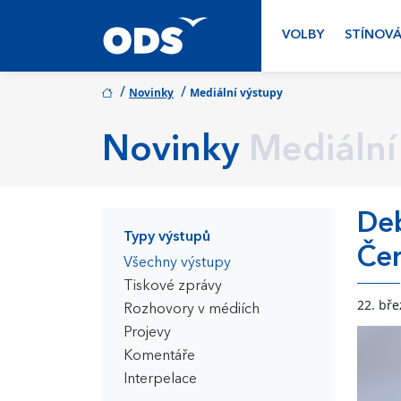
VOLBY
STÍNOVÁ
/
/
Novinky
Mediální výstupy
Novinky
Mediální
Deb
Typy výstupů
Čer
Všechny výstupy
Tiskové zprávy
22. bř
Rozhovory v médiích
Projevy
Komentáře
Interpelace