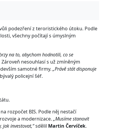
vůli podezření z teroristického útoku. Podle
losti, všechny počítají s úmyslným
š brzy na to, abychom hodnotili, co se
. Zároveň nesouhlasí s už zmíněným
ředevším samotné firmy.
„Právě stát disponuje
bývalý policejní šéf.
tátu.
a rozpočet BIS. Podle něj nestačí
 rozvoje a modernizace.
„Musíme stanovit
 jak investovat,“
sdělil
Martin Červíček
.