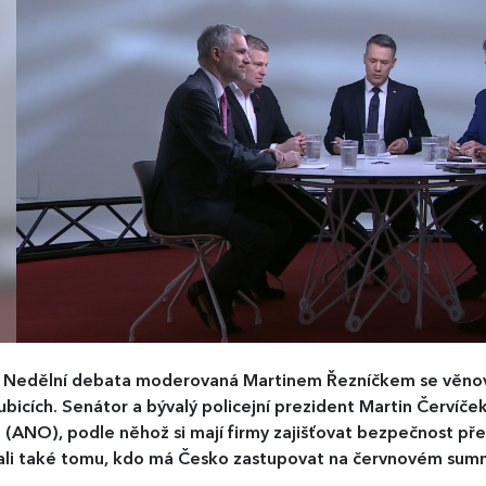
)
Nedělní debata moderovaná Martinem Řezníčkem se věnova
ubicích. Senátor a bývalý policejní prezident Martin Červíč
 (ANO), podle něhož si mají firmy zajišťovat bezpečnost př
ali také tomu, kdo má Česko zastupovat na červnovém sum