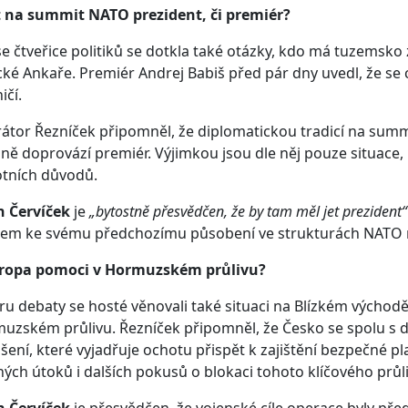
t na summit NATO prezident, či premiér?
e čtveřice politiků se dotkla také otázky, kdo má tuzems
cké Ankaře. Premiér Andrej Babiš před pár dny uvedl, že se
ičí.
tor Řezníček připomněl, že diplomatickou tradicí na summ
ně doprovází premiér. Výjimkou jsou dle něj pouze situace,
otních důvodů.
n Červíček
je
„bytostně přesvědčen, že by tam měl jet prezident“
dem ke svému předchozímu působení ve strukturách NATO 
ropa pomoci v Hormuzském průlivu?
ru debaty se hosté věnovali také situaci na Blízkém východ
uzském průlivu. Řezníček připomněl, že Česko se spolu s d
šení, které vyjadřuje ochotu přispět k zajištění bezpečné p
ých útoků i dalších pokusů o blokaci tohoto klíčového průl