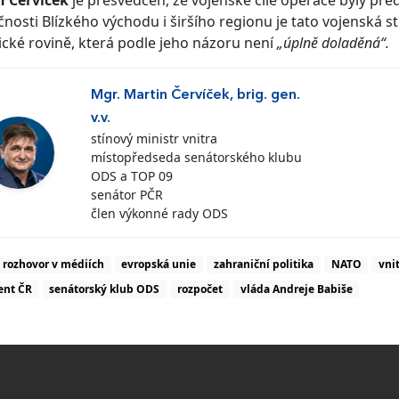
n Červíček
je přesvědčen, že vojenské cíle operace byly pře
nosti Blízkého východu i širšího regionu je tato vojenská 
tické rovině, která podle jeho názoru není
„úplně doladěná“.
Mgr. Martin Červíček, brig. gen.
v.v.
stínový ministr vnitra
místopředseda senátorského klubu
ODS a TOP 09
senátor PČR
člen výkonné rady ODS
rozhovor v médiích
evropská unie
zahraniční politika
NATO
vni
ent ČR
senátorský klub ODS
rozpočet
vláda Andreje Babiše