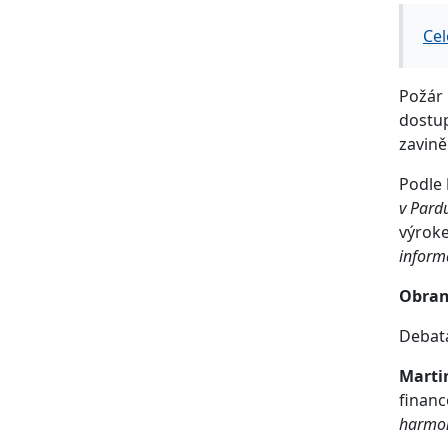
Cel
Požár 
dostup
zavině
Podle
v Pard
výroke
inform
Obran
Debata
Marti
financ
harmon