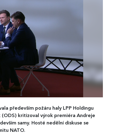
la především požáru haly LPP Holdingu
ek (ODS) kritizoval výrok premiéra Andreje
edevším samy. Hosté nedělní diskuse se
mitu NATO.