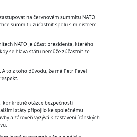
ko zastupovat na červnovém summitu NATO
 chce summitu zúčastnit spolu s ministrem
itech NATO je účast prezidenta, kterého
 kdy se hlava státu nemůže zúčastnit ze
. A to z toho důvodu, že má Petr Pavel
respekt.
ě, konkrétně otázce bezpečnosti
alšími státy připojilo ke společnému
lavby a zároveň vyzývá k zastavení íránských
ivu.