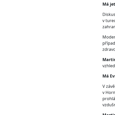
Má je
Diskus
v ture
zahran
Moderá
případ
zdrav
Marti
vzhle
Má Ev
V závě
v Horm
prohlá
vzdušn