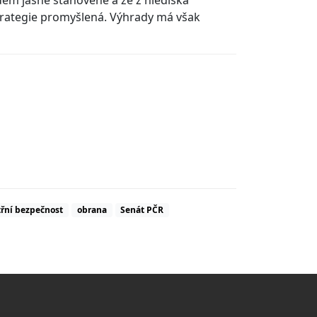
dem jasně stanovené a že z hlediska
strategie promyšlená. Výhrady má však
třní bezpečnost
obrana
Senát PČR