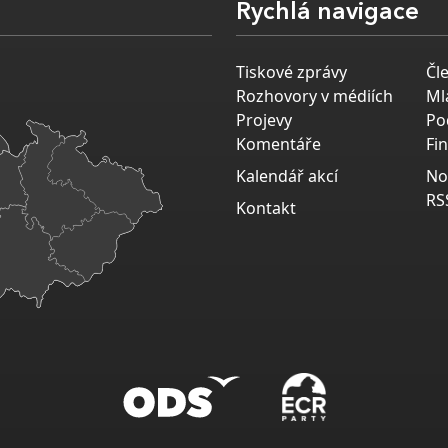
Rychlá navigace
Tiskové zprávy
Čl
Rozhovory v médiích
Ml
Projevy
Po
Komentáře
Fi
Kalendář akcí
No
RS
Kontakt