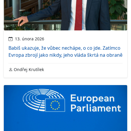
13. února 2026
Babiš ukazuje, že vůbec nechápe, o co jde. Zatímco
Evropa zbrojí jako nikdy, jeho vláda škrtá na obraně
Ondřej Krutílek