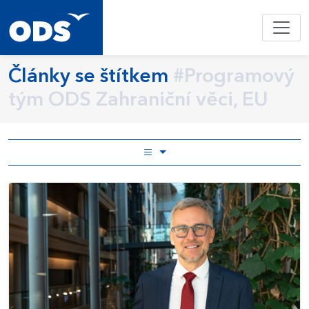
Články se štítkem
#Programový
tým ODS Zahraniční věci, EU