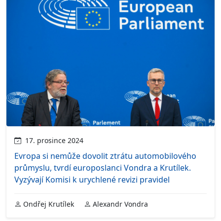
17. prosince 2024
Evropa si nemůže dovolit ztrátu automobilového
průmyslu, tvrdí europoslanci Vondra a Krutílek.
Vyzývají Komisi k urychlené revizi pravidel
Ondřej Krutílek
Alexandr Vondra