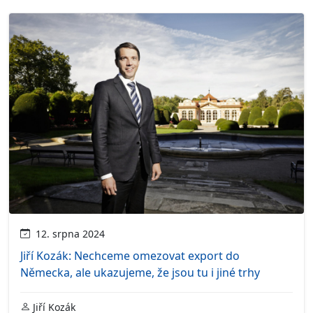
12. srpna 2024
Jiří Kozák: Nechceme omezovat export do
Německa, ale ukazujeme, že jsou tu i jiné trhy
Jiří Kozák