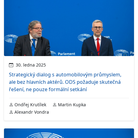
30. ledna 2025
Strategický dialog s automobilovým průmyslem,
ale bez hlavních aktérů. ODS požaduje skutečná
řešení, ne pouze formální setkání
Ondřej Krutílek
Martin Kupka
Alexandr Vondra