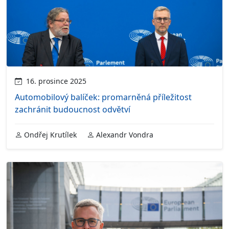
16. prosince 2025
Automobilový balíček: promarněná příležitost
zachránit budoucnost odvětví
Ondřej Krutílek
Alexandr Vondra