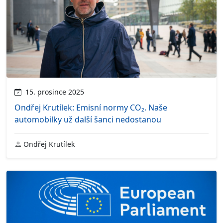
15. prosince 2025
Ondřej Krutílek: Emisní normy CO₂. Naše
automobilky už další šanci nedostanou
Ondřej Krutílek