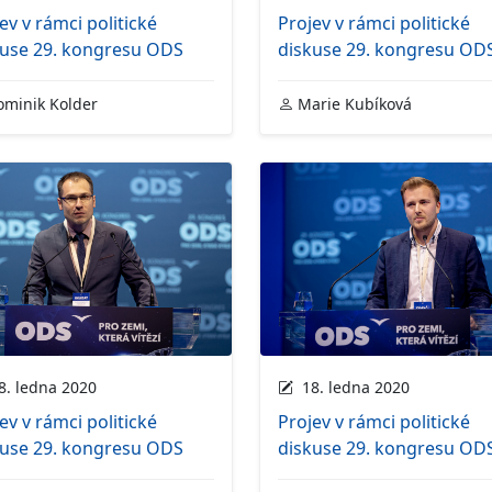
ev v rámci politické
Projev v rámci politické
kuse 29. kongresu ODS
diskuse 29. kongresu OD
minik Kolder
Marie Kubíková
. ledna 2020
18. ledna 2020
ev v rámci politické
Projev v rámci politické
kuse 29. kongresu ODS
diskuse 29. kongresu OD