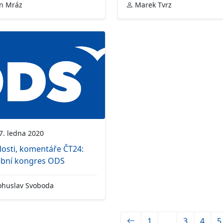
n Mráz
Marek Tvrz
. ledna 2020
osti, komentáře ČT24:
ební kongres ODS
huslav Svoboda
1
…
3
4
5