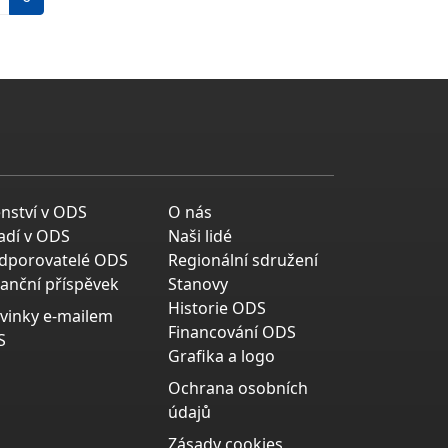
enství v ODS
O nás
adí v ODS
Naši lidé
dporovatelé ODS
Regionální sdružení
nanční příspěvek
Stanovy
Historie ODS
vinky e-mailem
Financování ODS
S
Grafika a logo
Ochrana osobních
údajů
Zásady cookies