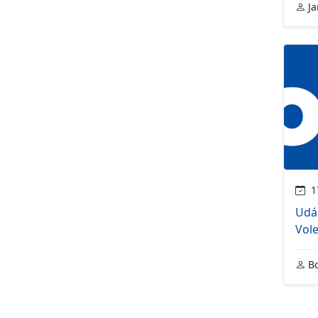
Ja
17
Udál
Vol
Bo