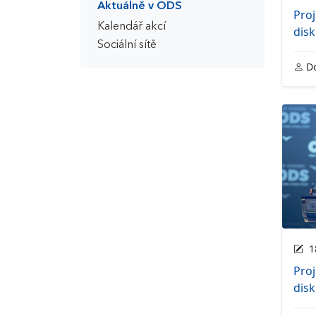
Aktuálně v ODS
Proj
Kalendář akcí
dis
Sociální sítě
Do
18
Proj
dis