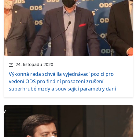
24. listopadu 2020
Výkonná rada schválila vyjednávací pozici pro
vedení ODS pro finální prosazení zrušení
superhrubé mzdy a související parametry daní