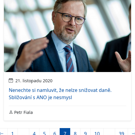
21. listopadu 2020
Nenechte si namluvit, že nelze snižovat daně.
Sbližování s ANO je nesmysl
Petr Fiala
1
…
4
5
6
7
8
9
10
…
39