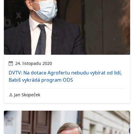
24. listopadu 2020
DVTV: Na dotace Agrofertu nebudu vybírat od lidí,
Babiš vykrádá program ODS
Jan Skopeček