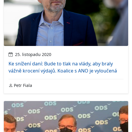
25. listopadu 2020
Ke snížení daní: Bude to tlak na vlády, aby braly
vážně krocení výdajů. Koalice s ANO je vyloučená
Petr Fiala