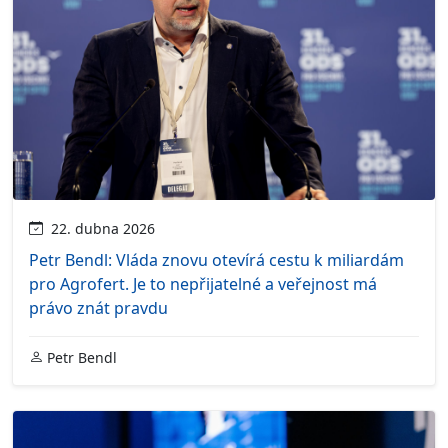
22. dubna 2026
Petr Bendl: Vláda znovu otevírá cestu k miliardám
pro Agrofert. Je to nepřijatelné a veřejnost má
právo znát pravdu
Petr Bendl