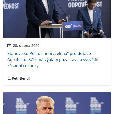
28. dubna 2026
Stanovisko Portos není „zelená“ pro dotace
Agrofertu. SZIF má výplaty pozastavit a vysvětlit
zásadní rozpory
Petr Bendl