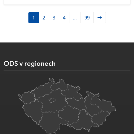
1
2
3
4
…
99
ODS v regionech