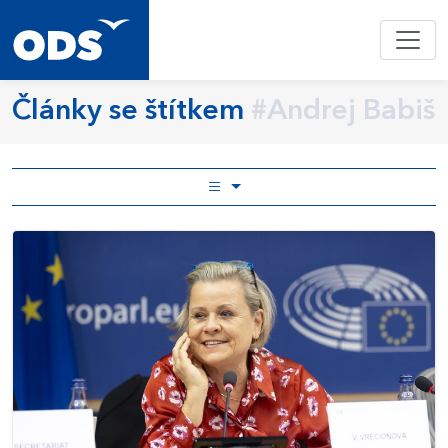
Články se štítkem
#Andrej Babiš