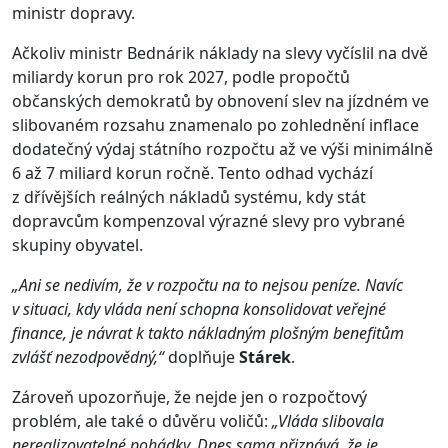
ministr dopravy.
Ačkoliv ministr Bednárik náklady na slevy vyčíslil na dvě
miliardy korun pro rok 2027, podle propočtů
občanských demokratů by obnovení slev na jízdném ve
slibovaném rozsahu znamenalo po zohlednění inflace
dodatečný výdaj státního rozpočtu až ve výši minimálně
6 až 7 miliard korun ročně. Tento odhad vychází
z dřívějších reálných nákladů systému, kdy stát
dopravcům kompenzoval výrazné slevy pro vybrané
skupiny obyvatel.
„Ani se nedivím, že v rozpočtu na to nejsou peníze. Navíc
v situaci, kdy vláda není schopna konsolidovat veřejné
finance, je návrat k takto nákladným plošným benefitům
zvlášť nezodpovědný,“
doplňuje
Stárek
.
Zároveň upozorňuje, že nejde jen o rozpočtový
problém, ale také o důvěru voličů:
„Vláda slibovala
nerealizovatelné pohádky. Dnes sama přiznává, že je