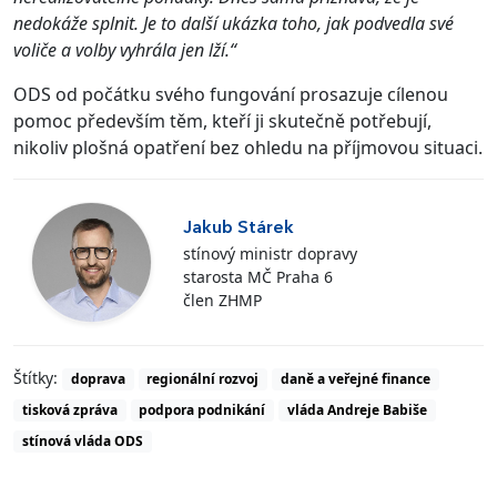
nedokáže splnit. Je to další ukázka toho, jak podvedla své
voliče a volby vyhrála jen lží.“
ODS od počátku svého fungování prosazuje cílenou
pomoc především těm, kteří ji skutečně potřebují,
nikoliv plošná opatření bez ohledu na příjmovou situaci.
Jakub Stárek
stínový ministr dopravy
starosta MČ Praha 6
člen ZHMP
Štítky:
doprava
regionální rozvoj
daně a veřejné finance
tisková zpráva
podpora podnikání
vláda Andreje Babiše
stínová vláda ODS