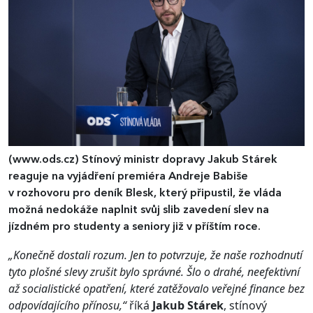
(www.ods.cz)
Stínový ministr dopravy Jakub Stárek
reaguje na vyjádření premiéra Andreje Babiše
v rozhovoru pro deník Blesk, který připustil, že vláda
možná nedokáže naplnit svůj slib zavedení slev na
jízdném pro studenty a seniory již v příštím roce.
„Konečně dostali rozum. Jen to potvrzuje, že naše rozhodnutí
tyto plošné slevy zrušit bylo správné. Šlo o drahé, neefektivní
až socialistické opatření, které zatěžovalo veřejné finance bez
odpovídajícího přínosu,“
říká
Jakub Stárek
, stínový