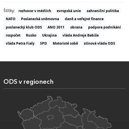
Štítky:
rozhovor v médiích
evropská unie
zahraniční politika
NATO
Poslanecká sněmovna
daně a veřejné finance
poslanecký klub ODS
ANO 2011
obrana
podpora podnikání
rozpočet
Rusko
Ukrajina
vláda Andreje Babiše
vláda Petra Fialy
SPD
Motoristé sobě
stínová vláda ODS
ODS v regionech