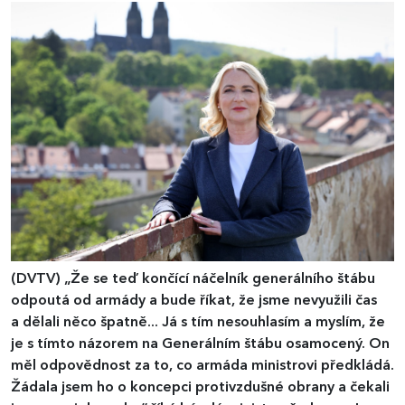
(DVTV)
„Že se teď končící náčelník generálního štábu
odpoutá od armády a bude říkat, že jsme nevyužili čas
a dělali něco špatně... Já s tím nesouhlasím a myslím, že
je s tímto názorem na Generálním štábu osamocený. On
měl odpovědnost za to, co armáda ministrovi předkládá.
Žádala jsem ho o koncepci protivzdušné obrany a čekali