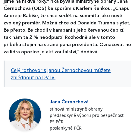
jsme na ni dva roky,“ říká bývalá ministryně obrany Jana
Černochová (ODS) ke sporům s Karlem Řehkou. „Chápu
Andreje Babiše, že chce sedět na summitu jako nově
zvolený premiér. Možná chce od Donalda Trumpa slyšet,
že přesto, že chodil v kampani s jeho červenou čepicí,
tak nám ta 2 % neodpustí. Rozhodně ale v tomto
příběhu stojím na straně pana prezidenta. Označovat ho
za lídra opozice je akt zoufalství,“ dodává.
Celý rozhovor s Janou Černochovou můžete
zhlédnout na DVTV.
Jana Černochová
stínová ministryně obrany
předsedkyně výboru pro bezpečnost
PS PČR
poslankyně PČR