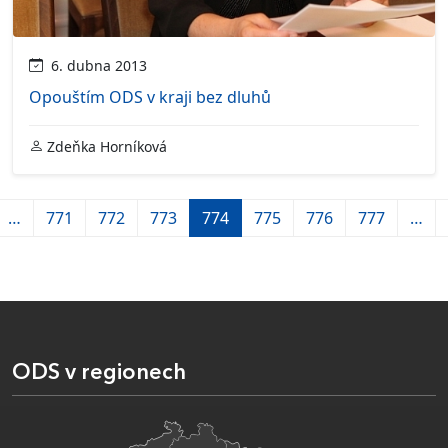
6. dubna 2013
Opouštím ODS v kraji bez dluhů
Zdeňka Horníková
…
771
772
773
774
775
776
777
…
ODS v regionech