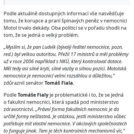
Podle aktuálně dostupných informací vše nasvědčuje
tomu, že korupce a praní špinavých peněz v nemocnici
Motol trvalo dekády. Oba politici se v pořadu shodli na
tom, že se jedná o velký problém.
„Myslím si, že pan Ludvík (bývalý ředitel nemocnice, pozn.
red.) byl velkou autoritou. Přežil 17 ministrů a měl problémy
už v roce 2006 například s NKÚ, který kontroloval dotace.
Měl tedy asi silné krytí, silné vazby a silnou pozici. Motolská
nemocnice je nemocnicí velmi rozsáhlou a důležitou,“
zdůraznil senátor
Tomáš Fiala
.
Podle
Tomáše Fialy
je problematické i to, že se jedná
o fakultní nemocnici, která spadá pod ministerstvo
zdravotnictví.
„Právní forma fakultních nemocnic je do
určité formy nešťastná. Je otázkou, jestli ministerstvo vůbec
potřebuje mít vlastní nemocnice. V akciových společnostech
to funguje jinak. Tam je těch kontrolních mechanismů víc,“