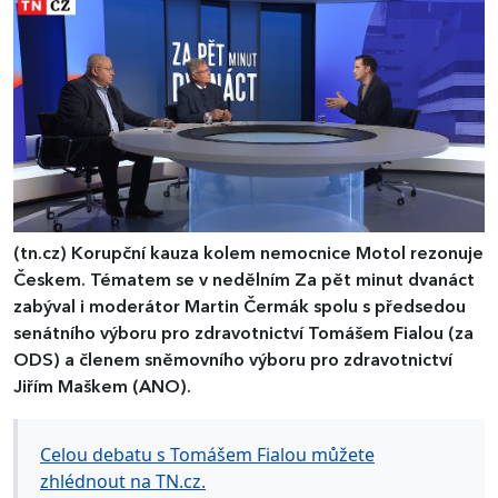
(tn.cz)
Korupční kauza kolem nemocnice Motol rezonuje
Českem. Tématem se v nedělním Za pět minut dvanáct
zabýval i moderátor Martin Čermák spolu s předsedou
senátního výboru pro zdravotnictví Tomášem Fialou (za
ODS) a členem sněmovního výboru pro zdravotnictví
Jiřím Maškem (ANO).
Celou debatu s Tomášem Fialou můžete
zhlédnout na TN.cz.