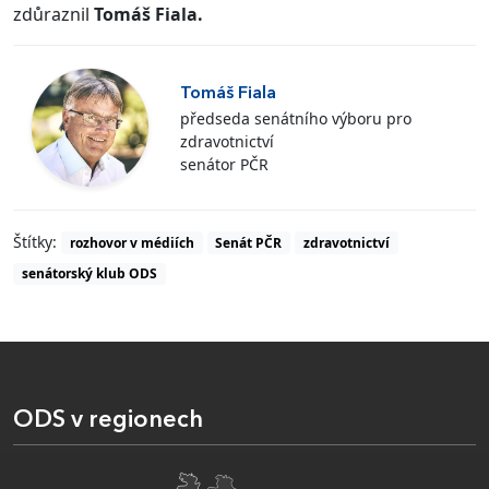
zdůraznil
Tomáš Fiala.
Tomáš Fiala
předseda senátního výboru pro
zdravotnictví
senátor PČR
Štítky:
rozhovor v médiích
Senát PČR
zdravotnictví
senátorský klub ODS
ODS v regionech