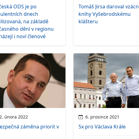
česká ODS je po
Tomáš Jirsa daroval vzác
bulentních dnech
knihy Vyšebrodskému
ilizovaná, na základě
klášteru
časného dění v regionu
házejí i noví členové
. února 2022
6. prosince 2021
ezpečná záměna priorit v
5x pro Václava Krále