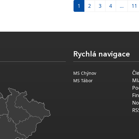
1
2
3
4
…
11
Rychlá navigace
Čl
MS Chýnov
Ml
MS Tábor
Po
Fi
No
RS