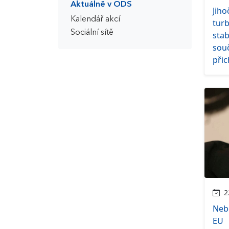
Aktuálně v ODS
Jiho
Kalendář akcí
tur
Sociální sítě
stab
sou
přic
22
Neb
EU