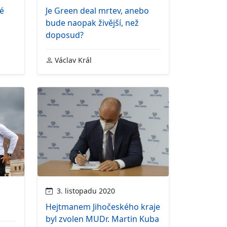
né
Je Green deal mrtev, anebo
bude naopak živější, než
doposud?
Václav Král
3. listopadu 2020
Hejtmanem Jihočeského kraje
byl zvolen MUDr. Martin Kuba