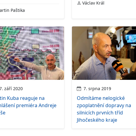
Václav Král
rtin Paštika
. září 2020
7. srpna 2019
tin Kuba reaguje na
Odmítáme nelogické
hlášení premiéra Andreje
zpoplatnění dopravy na
iše
silnicích prvních tříd
Jihočeského kraje