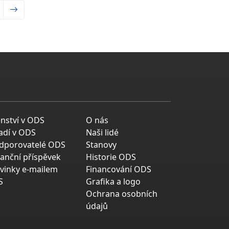
enství v ODS
O nás
adí v ODS
Naši lidé
dporovatelé ODS
Stanovy
nanční příspěvek
Historie ODS
vinky e-mailem
Financování ODS
S
Grafika a logo
Ochrana osobních
údajů