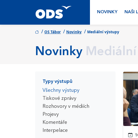
NOVINKY
NAŠI 
/
/
/
OS Tábor
Novinky
Mediální výstupy
Novinky
Mediální
Typy výstupů
Všechny výstupy
Tiskové zprávy
Rozhovory v médiích
Projevy
Komentáře
Interpelace
10