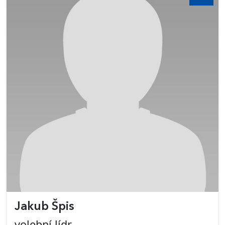
Jakub Špis
volební lídr