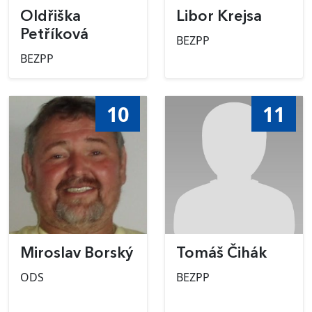
Oldřiška
Libor Krejsa
Petříková
BEZPP
BEZPP
10
11
Miroslav Borský
Tomáš Čihák
ODS
BEZPP