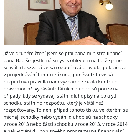
Již ve druhém čtení jsem se ptal pana ministra financí
pana Babiše, jestli má smysl s ohledem na to, že jsme
schválili takzvaná velká rozpočtová pravidla, pokračovat
v projednávání tohoto zákona, poněvadž ta velká
rozpočtová pravidla nám významně zúžila kontrolní
pravomoc při vydávání státních dluhopisů pouze na
případy, kdy se vydávají státní dluhopisy na pokrytí
schodku státního rozpočtu, který je větší než
rozpočtovaný. To není případ tohoto tisku, ve kterém se
míchají schodky nebo vydání dluhopisů na schodky
v roce 2013 nebo části schodku v roce 2013, v roce 2014
a pak vydání dluhopisového programu na financování