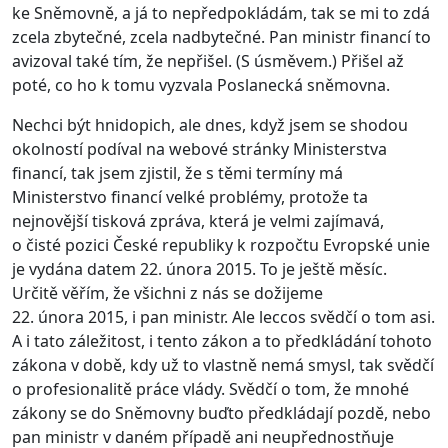
ke Sněmovně, a já to nepředpokládám, tak se mi to zdá
zcela zbytečné, zcela nadbytečné. Pan ministr financí to
avizoval také tím, že nepřišel. (S úsměvem.) Přišel až
poté, co ho k tomu vyzvala Poslanecká sněmovna.
Nechci být hnidopich, ale dnes, když jsem se shodou
okolností podíval na webové stránky Ministerstva
financí, tak jsem zjistil, že s těmi termíny má
Ministerstvo financí velké problémy, protože ta
nejnovější tisková zpráva, která je velmi zajímavá,
o čisté pozici České republiky k rozpočtu Evropské unie
je vydána datem 22. února 2015. To je ještě měsíc.
Určitě věřím, že všichni z nás se dožijeme
22. února 2015, i pan ministr. Ale leccos svědčí o tom asi.
A i tato záležitost, i tento zákon a to předkládání tohoto
zákona v době, kdy už to vlastně nemá smysl, tak svědčí
o profesionalitě práce vlády. Svědčí o tom, že mnohé
zákony se do Sněmovny buďto předkládají pozdě, nebo
pan ministr v daném případě ani neupřednostňuje