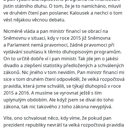
jistin státního dluhu. O tom, že je to namícháno, mluvil
ve druhém čtení pan poslanec Kalousek a nechci o tom
vést nějakou věcnou debatu.
Nicméně vláda a pan ministr financí se obrací na
Sněmovnu v situaci, kdy v roce 2015 již Sněmovna
a Parlament nemá pravomoci, žádné pravomoci při
vydávání souhlasu k těmto dluhopisovým programům.
On to určitě dobře ví i pan ministr. Tak jde jen o jakési
divadlo a zlepšení statistiky předložených a schválených
zákonů. Nic jiného v tom nevidím. Pan ministr financí mi
sice v tom druhém čtení odpověděl, že velká rozpočtová
pravidla, která jsme schválili, se týkají dluhopisů v roce
2015 a 2016. A musíme se vyrovnat ještě s tím
uplynulým obdobím. Ale když jsem se díval do toho
zákona, tak nic takového z toho zákona nevyplývá.
Víte, ono schvalovat něco, kdy víme, že pokud pan
prezident republiky nevrátí ta velká rozpočtová pravidla