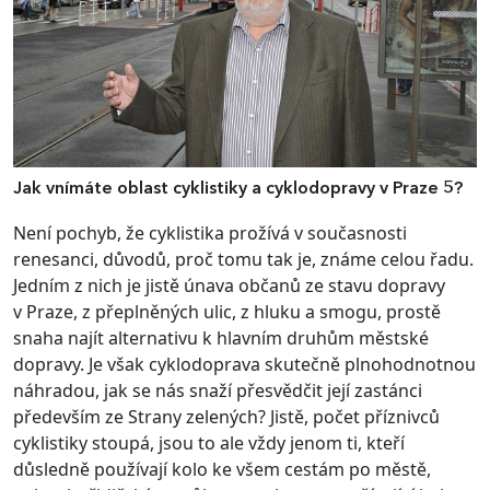
Jak vnímáte oblast cyklistiky a cyklodopravy v Praze 5?
Není pochyb, že cyklistika prožívá v současnosti
renesanci, důvodů, proč tomu tak je, známe celou řadu.
Jedním z nich je jistě únava občanů ze stavu dopravy
v Praze, z přeplněných ulic, z hluku a smogu, prostě
snaha najít alternativu k hlavním druhům městské
dopravy. Je však cyklodoprava skutečně plnohodnotnou
náhradou, jak se nás snaží přesvědčit její zastánci
především ze Strany zelených? Jistě, počet příznivců
cyklistiky stoupá, jsou to ale vždy jenom ti, kteří
důsledně používají kolo ke všem cestám po městě,