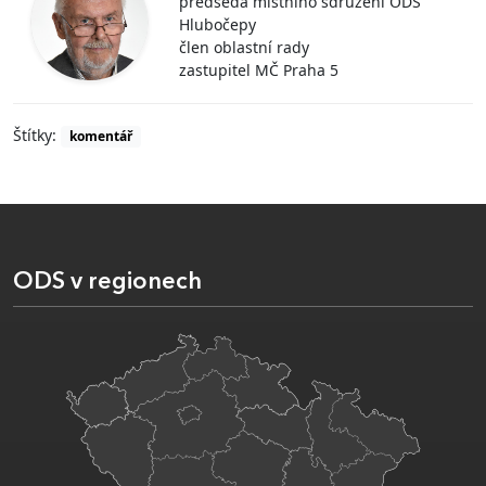
předseda místního sdružení ODS
Hlubočepy
člen oblastní rady
zastupitel MČ Praha 5
Štítky:
komentář
ODS v regionech