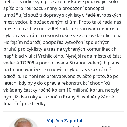
nebo ti s řidičským průkazem v kapse používající kolo
spíše pro rekreaci. Snahy o prosazení koncepcí
umožňující soužití dopravy s cyklisty v řadě evropských
měst vedou k požadovaným cílům. Proto také rada naší
městské části v roce 2008 zadala zpracování generelu
cyklotrasy v rámci rekonstrukce ve Zborovské ulici a na
Hořejším nábřeží, podpořila vytvoření společných
pruhů pro cyklisty a tras na vybraných komunikacích,
například v ulici Vrchlického. Nynější rada městské části
vedená TOP09 a podporovaná Stranou zelených plány
na financování vzniku nových cyklotras však rázně
odložila. To není nic překvapivého zvláště proto, že po
letech, kdy byly do oprav a rekonstrukcí chodníků
vkládány částky ročně kolem 10 milionů korun, nebyly
nyní již dva roky v rozpočtu Prahy 5 uvolněny žádné
finanční prostředky.
Vojtěch Zapletal