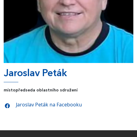
Jaroslav Peták
místopředseda oblastního sdružení
Jaroslav Peták na Facebooku