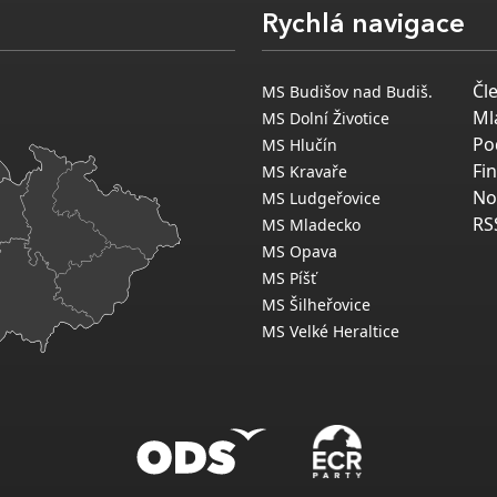
Rychlá navigace
Čl
MS Budišov nad Budiš.
Ml
MS Dolní Životice
Po
MS Hlučín
Fi
MS Kravaře
No
MS Ludgeřovice
RS
MS Mladecko
MS Opava
MS Píšť
MS Šilheřovice
MS Velké Heraltice