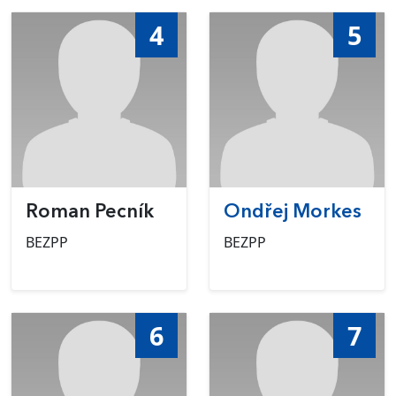
4
5
Roman Pecník
Ondřej Morkes
BEZPP
BEZPP
6
7