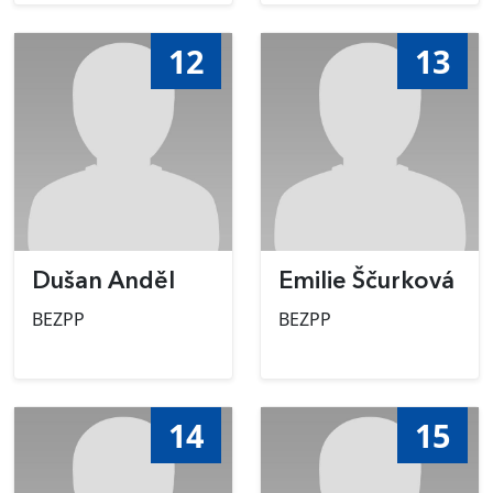
12
13
Dušan Anděl
Emilie Ščurková
BEZPP
BEZPP
14
15