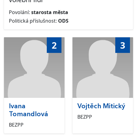
Povolání:
starosta města
Politická příslušnost:
ODS
2
3
Ivana
Vojtěch Mitický
Tomandlová
BEZPP
BEZPP