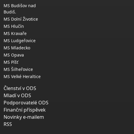
MS Budišov nad
Budiš.
MS Dolní Životice
MS Hlučín
MS Kravaře
MS Ludgeřovice
MS Mladecko
MS Opava
MS Píšť
MS Šilheřovice
MS Velké Heraltice
Členství v ODS
Mladí v ODS
Podporovatelé ODS
Finanční příspěvek
Novinky e-mailem
RSS