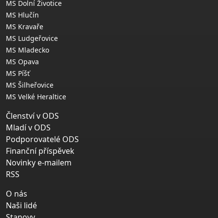
MS Dolní Životice
MS Hlučín
MS Kravaře
MS Ludgeřovice
MS Mladecko
MS Opava
MS Píšť
MS Šilheřovice
MS Velké Heraltice
Členství v ODS
Mladí v ODS
Podporovatelé ODS
Finanční příspěvek
Novinky e-mailem
RSS
O nás
Naši lidé
Stanovy