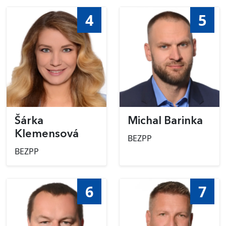
4
5
Šárka
Michal Barinka
Klemensová
BEZPP
BEZPP
6
7