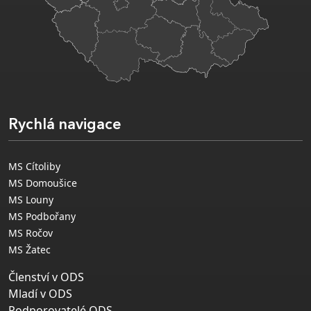
Rychlá navigace
MS Cítoliby
MS Domoušice
MS Louny
MS Podbořany
MS Ročov
MS Žatec
Členství v ODS
Mladí v ODS
Podporovatelé ODS