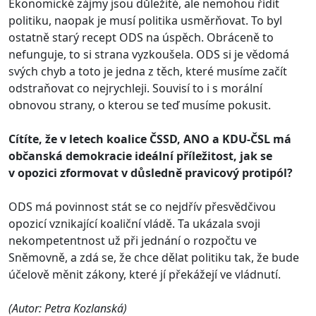
Ekonomické zájmy jsou důležité, ale nemohou řídit
politiku, naopak je musí politika usměrňovat. To byl
ostatně starý recept ODS na úspěch. Obráceně to
nefunguje, to si strana vyzkoušela. ODS si je vědomá
svých chyb a toto je jedna z těch, které musíme začít
odstraňovat co nejrychleji. Souvisí to i s morální
obnovou strany, o kterou se teď musíme pokusit.
Cítíte, že v letech koalice ČSSD, ANO a KDU-­ČSL má
občanská demokracie ideální příležitost, jak se
v opozici zformovat v důsledně pravicový protipól?
ODS má povinnost stát se co nejdřív přesvědčivou
opozicí vznikající koaliční vládě. Ta ukázala svoji
nekompetentnost už při jednání o rozpočtu ve
Sněmovně, a zdá se, že chce dělat politiku tak, že bude
účelově měnit zákony, které jí překážejí ve vládnutí.
(Autor: Petra Kozlanská)