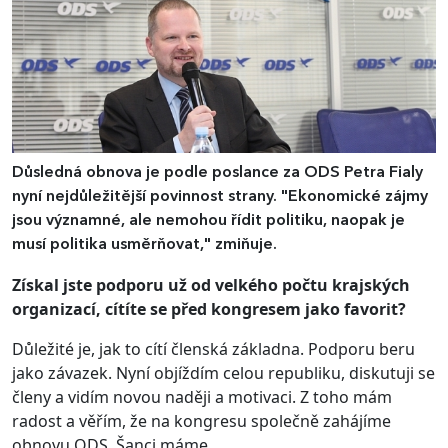
Důsledná obnova je podle poslance za ODS Petra Fialy
nyní nejdůležitější povinnost strany. "Ekonomické zájmy
jsou významné, ale nemohou řídit politiku, naopak je
musí politika usměrňovat," zmiňuje.
Získal jste podporu už od velkého počtu krajských
organizací, cítíte se před kongresem jako favorit?
Důležité je, jak to cítí členská základna. Podporu beru
jako závazek. Nyní objíždím celou republiku, diskutuji se
členy a vidím novou naději a motivaci. Z toho mám
radost a věřím, že na kongresu společně zahájíme
obnovu ODS. Šanci máme.