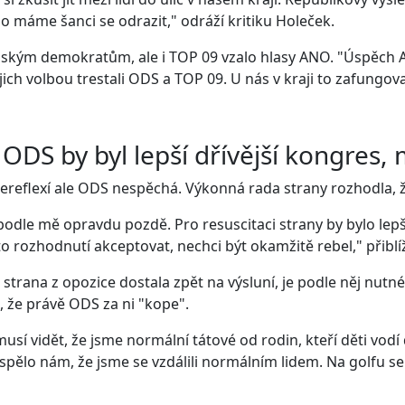
o máme šanci se odrazit," odráží kritiku Holeček.
kým demokratům, ale i TOP 09 vzalo hlasy ANO. "Úspěch ANO
ejich volbou trestali ODS a TOP 09. U nás v kraji to zafungov
 ODS by byl lepší dřívější kongres,
ereflexí ale ODS nespěchá. Výkonná rada strany rozhodla, ž
 podle mě opravdu pozdě. Pro resuscitaci strany by bylo lep
o rozhodnutí akceptovat, nechci být okamžitě rebel," přiblí
 strana z opozice dostala zpět na výsluní, je podle něj nutné,
, že právě ODS za ni "kope".
musí vidět, že jsme normální tátové od rodin, kteří děti vodí
pělo nám, že jsme se vzdálili normálním lidem. Na golfu se 