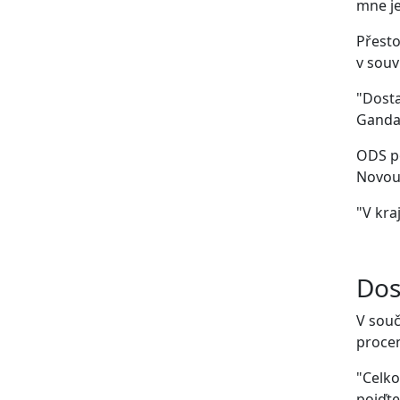
mne je
Přesto
v souv
"Dosta
Gandal
ODS po
Novou 
"V kra
Dos
V souč
procen
"Celko
pojďte