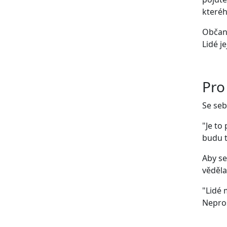
kteréh
Občans
Lidé j
Pro
Se seb
"Je to
budu t
Aby se
věděla
"Lidé 
Nepros