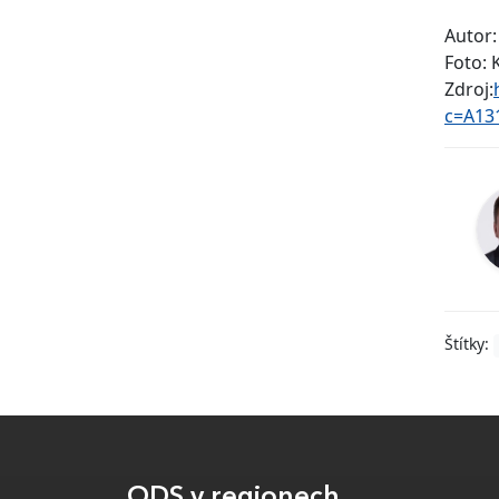
Autor
Foto: 
Zdroj:
c=A13
Štítky:
ODS v regionech