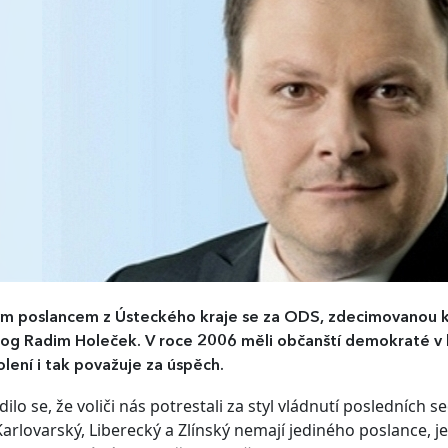
m poslancem z Ústeckého kraje se za ODS, zdecimovanou km
g Radim Holeček. V roce 2006 měli občanští demokraté v kr
olení i tak považuje za úspěch.
dilo se, že voliči nás potrestali za styl vládnutí posledních 
Karlovarský, Liberecký a Zlínský nemají jediného poslance, je