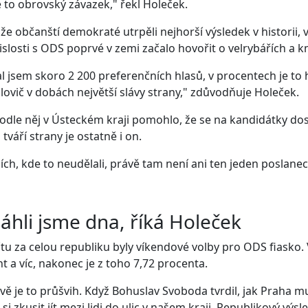
 to obrovský závazek," řekl Holeček.
že občanští demokraté utrpěli nejhorší výsledek v historii,
islosti s ODS poprvé v zemi začalo hovořit o velrybářích a
l jsem skoro 2 200 preferenčních hlasů, v procentech je t
ovič v dobách největší slávy strany," zdůvodňuje Holeček.
dle něj v Ústeckém kraji pomohlo, že se na kandidátky dostal
tváří strany je ostatně i on.
jích, kde to neudělali, právě tam není ani ten jeden poslan
áhli jsme dna, říká Holeček
tu za celou republiku byly víkendové volby pro ODS fiasko
t a víc, nakonec je z toho 7,72 procenta.
vě je to průšvih. Když Bohuslav Svoboda tvrdil, jak Praha mu
 si zkusit jít mezi lidi do ulic v našem kraji. Republikový výs