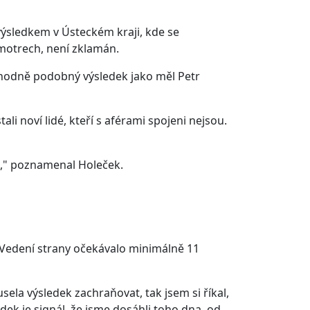
 výsledkem v Ústeckém kraji, kde se
 kmotrech, není zklamán.
o hodně podobný výsledek jako měl Petr
i noví lidé, kteří s aférami spojeni nejsou.
ec," poznamenal Holeček.
. Vedení strany očekávalo minimálně 11
sela výsledek zachraňovat, tak jsem si říkal,
ledek je signál, že jsme dosáhli toho dna, od