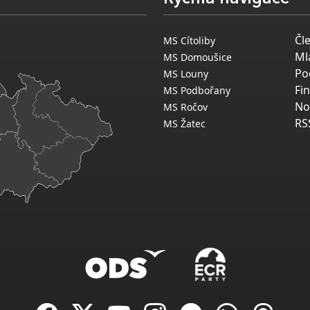
Čl
MS Cítoliby
Ml
MS Domoušice
Po
MS Louny
Fi
MS Podbořany
No
MS Ročov
RS
MS Žatec