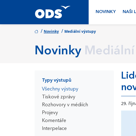
NOVINKY
NAŠI 
/
/
Novinky
Mediální výstupy
Novinky
Mediální
Lid
Typy výstupů
nov
Všechny výstupy
Tiskové zprávy
29. říj
Rozhovory v médiích
Projevy
Komentáře
Interpelace