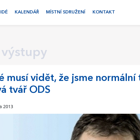
LIDÉ
KALENDÁŘ
MÍSTNÍ SDRUŽENÍ
KONTAKT
 výstupy
é musí vidět, že jsme normální 
á tvář ODS
na 2013