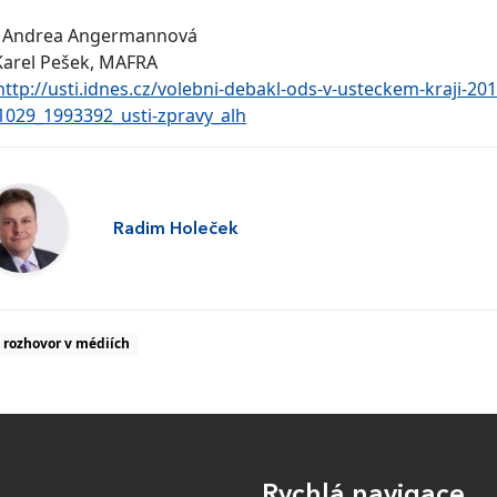
: Andrea Angermannová
Karel Pešek, MAFRA
http://usti.idnes.cz/volebni-debakl-ods-v-usteckem-kraji-201
1029_1993392_usti-zpravy_alh
Radim Holeček
rozhovor v médiích
Rychlá navigace