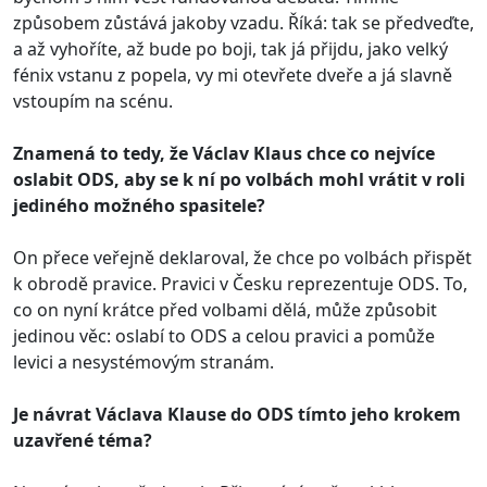
způsobem zůstává jakoby vzadu. Říká: tak se předveďte,
a až vyhoříte, až bude po boji, tak já přijdu, jako velký
fénix vstanu z popela, vy mi otevřete dveře a já slavně
vstoupím na scénu.
Znamená to tedy, že Václav Klaus chce co nejvíce
oslabit
ODS, aby se k ní po volbách mohl vrátit v roli
jediného možného spasitele?
On přece veřejně deklaroval, že chce po volbách přispět
k obrodě pravice. Pravici v Česku reprezentuje ODS. To,
co on nyní krátce před volbami dělá, může způsobit
jedinou věc: oslabí to ODS a celou pravici a pomůže
levici a nesystémovým stranám.
Je návrat Václava Klause do
ODS tímto jeho krokem
uzavřené téma?