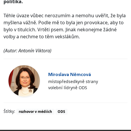
politika.
Téhle úvaze vůbec nerozumím a nemohu uvěřit, že byla
myšlena vážně. Podle mě to byla jen provokace, aby to
bylo v titulcích. Vrtěti psem. Jinak nekonejme žádné
volby a nechme to těm vekslákům.
(Autor: Antonín Viktora)
Miroslava Němcová
místopředsedkyně strany
volební lídryně ODS
Štítky:
rozhovor v médiích
ODS