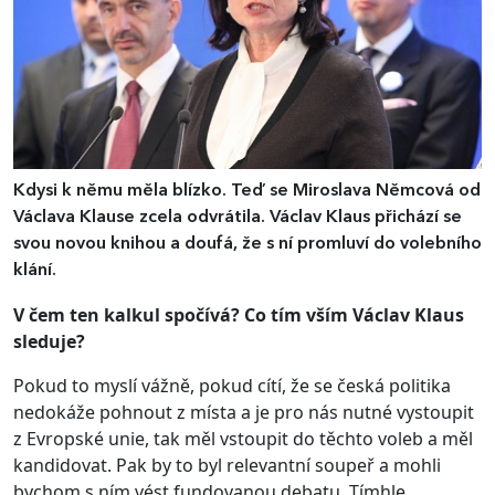
Kdysi k němu měla blízko. Teď se Miroslava Němcová od
Václava Klause zcela odvrátila. Václav Klaus přichází se
svou novou knihou a doufá, že s ní promluví do volebního
klání.
V čem ten kalkul spočívá? Co tím vším Václav Klaus
sleduje?
Pokud to myslí vážně, pokud cítí, že se česká politika
nedokáže pohnout z místa a je pro nás nutné vystoupit
z Evropské unie, tak měl vstoupit do těchto voleb a měl
kandidovat. Pak by to byl relevantní soupeř a mohli
bychom s ním vést fundovanou debatu. Tímhle