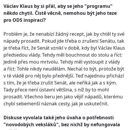
Václav Klaus by si přál, aby se jeho "programu"
někdo chytil. Čistě věcně, nemohou být jeho teze
pro
ODS inspirací?
Problém je, že nenabízí žádný recept, jak by chtěl ty své
nápady prosadit. Pokud jde třeba o zrušení Senátu, tak
je třeba říct, že Senát vznikl v době, kdy byl Václav Klaus
předsedou vlády. Tehdy měl bouchnout do stolu a říct:
Jedině přes mou mrtvolu. Tehdy měl vystoupit z vlády
a říct: Tohle nikdy neudělám. Nechal to být, protože být
v té vládě pro něj bylo přednější. Teď najednou přichází
s tím, že je třeba zrušit Senát, ale neříká jak a s kým.
Tady přece není ústavní většina, s níž by to mohl
prosadit. Všechno beru jen jako vějíř nápadů, kterému
chybí sebemenší náznak cesty, jak je uskutečnit.
Diskuse vyvolala také jeho úvaha o potřebnosti
"novodobých veksláků", bez nichž by nefungovala