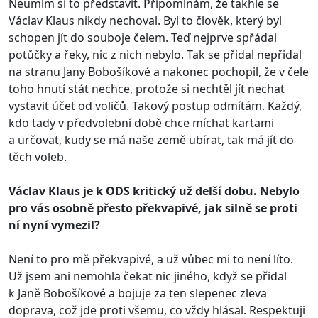
Neumím si to představit. Připomínám, že takhle se
Václav Klaus nikdy nechoval. Byl to člověk, který byl
schopen jít do souboje čelem. Teď nejprve spřádal
potůčky a řeky, nic z nich nebylo. Tak se přidal nepřidal
na stranu Jany Bobošíkové a nakonec pochopil, že v čele
toho hnutí stát nechce, protože si nechtěl jít nechat
vystavit účet od voličů. Takový postup odmítám. Každý,
kdo tady v předvolební době chce míchat kartami
a určovat, kudy se má naše země ubírat, tak má jít do
těch voleb.
Václav Klaus je k
ODS kritický už delší dobu. Nebylo
pro vás osobně přesto překvapivé, jak silně se proti
ní nyní vymezil?
Není to pro mě překvapivé, a už vůbec mi to není líto.
Už jsem ani nemohla čekat nic jiného, když se přidal
k Janě Bobošíkové a bojuje za ten slepenec zleva
doprava, což jde proti všemu, co vždy hlásal. Respektuji