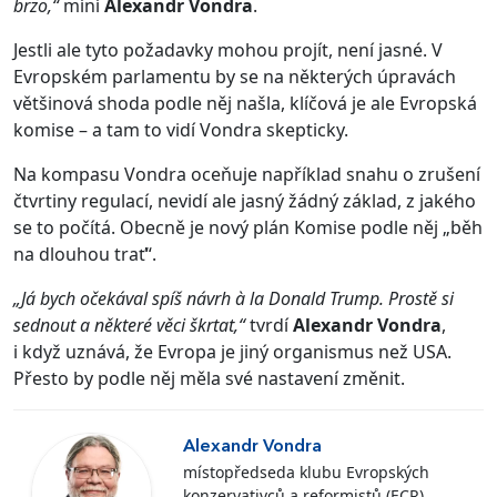
brzo,“
míní
Alexandr Vondra
.
Jestli ale tyto požadavky mohou projít, není jasné. V
Evropském parlamentu by se na některých úpravách
většinová shoda podle něj našla, klíčová je ale Evropská
komise – a tam to vidí Vondra skepticky.
Na kompasu Vondra oceňuje například snahu o zrušení
čtvrtiny regulací, nevidí ale jasný žádný základ, z jakého
se to počítá. Obecně je nový plán Komise podle něj „běh
na dlouhou trať“.
„Já bych očekával spíš návrh à la Donald Trump. Prostě si
sednout a některé věci škrtat,“
tvrdí
Alexandr Vondra
,
i když uznává, že Evropa je jiný organismus než USA.
Přesto by podle něj měla své nastavení změnit.
Alexandr Vondra
místopředseda klubu Evropských
konzervativců a reformistů (ECR)