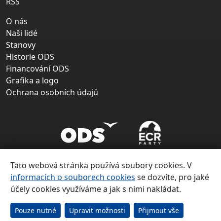
RSS
O nás
Naši lidé
Stanovy
Historie ODS
Financování ODS
Grafika a logo
Ochrana osobních údajů
Tato webová stránka používá soubory cookies. V
informacích o souborech cookies
se dozvíte, pro jaké
účely cookies využíváme a jak s nimi nakládat.
Copyright ©
Občanská demokratická strana 1991 – 2026
Pouze nutné
Upravit možnosti
Přijmout vše