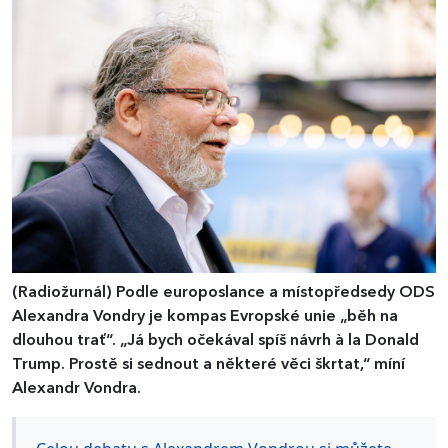
(Radiožurnál)
Podle europoslance a místopředsedy ODS
Alexandra Vondry je kompas Evropské unie „běh na
dlouhou trať“. „Já bych očekával spíš návrh à la Donald
Trump. Prostě si sednout a některé věci škrtat,“ míní
Alexandr Vondra.