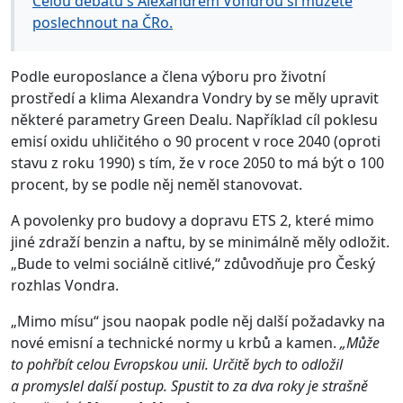
Celou debatu s Alexandrem Vondrou si můžete
poslechnout na ČRo.
Podle europoslance a člena výboru pro životní
prostředí a klima Alexandra Vondry by se měly upravit
některé parametry Green Dealu. Například cíl poklesu
emisí oxidu uhličitého o 90 procent v roce 2040 (oproti
stavu z roku 1990) s tím, že v roce 2050 to má být o 100
procent, by se podle něj neměl stanovovat.
A povolenky pro budovy a dopravu ETS 2, které mimo
jiné zdraží benzin a naftu, by se minimálně měly odložit.
„Bude to velmi sociálně citlivé,“ zdůvodňuje pro Český
rozhlas Vondra.
„Mimo mísu“ jsou naopak podle něj další požadavky na
nové emisní a technické normy u krbů a kamen.
„Může
to pohřbít celou Evropskou unii. Určitě bych to odložil
a promyslel další postup. Spustit to za dva roky je strašně