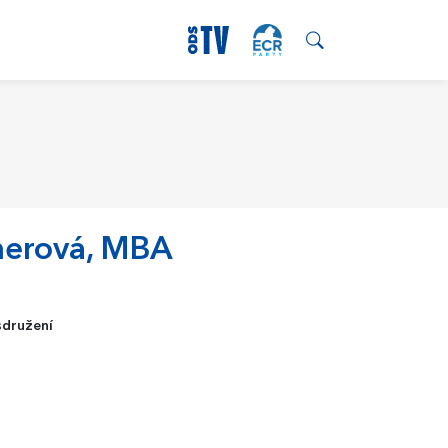
merová, MBA
sdružení