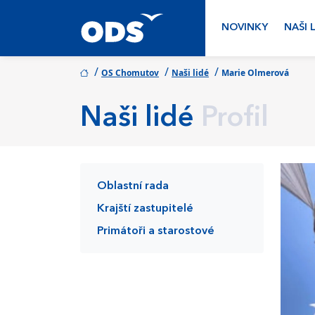
NOVINKY
NAŠI 
/
/
/
OS Chomutov
Naši lidé
Marie Olmerová
Naši lidé
Profil
Oblastní rada
Krajští zastupitelé
Primátoři a starostové