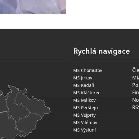
Rychlá navigace
Čl
MS Chomutov
Ml
MS Jirkov
Po
MS Kadaň
Fi
MS Klášterec
No
MS Málkov
RS
MS Perštejn
MS Vejprty
MS Vilémov
MS Výsluní