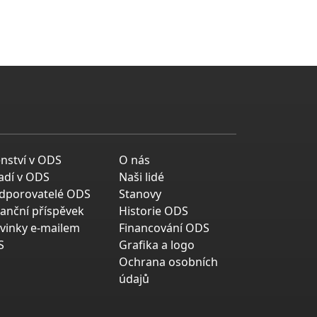
enství v ODS
O nás
adí v ODS
Naši lidé
dporovatelé ODS
Stanovy
nanční příspěvek
Historie ODS
vinky e-mailem
Financování ODS
S
Grafika a logo
Ochrana osobních
údajů