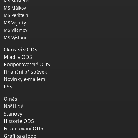
MS Klášterec
MS Málkov
MS Perštejn
MS Vejprty
MS Vilémov
MS Výsluní
Členství v ODS
Mladí v ODS
Podporovatelé ODS
Finanční příspěvek
Novinky e-mailem
RSS
O nás
Naši lidé
Stanovy
Historie ODS
Financování ODS
Grafika a logo