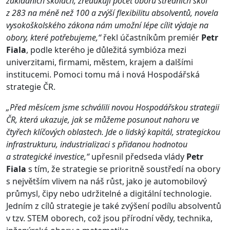
základních školách, zredukují počet oborů středních škol
z 283 na méně než 100 a zvýší flexibilitu absolventů, novela
vysokoškolského zákona nám umožní lépe cílit výdaje na
obory, které potřebujeme,“
řekl účastníkům premiér
Petr
Fiala
, podle kterého je důležitá symbióza mezi
univerzitami, firmami, městem, krajem a dalšími
institucemi. Pomoci tomu má i nová Hospodářská
strategie ČR.
„Před měsícem jsme schválili novou Hospodářskou strategii
ČR, která ukazuje, jak se můžeme posunout nahoru ve
čtyřech klíčových oblastech. Jde o lidský kapitál, strategickou
infrastrukturu, industrializaci s přidanou hodnotou
a strategické investice,“
upřesnil předseda vlády
Petr
Fiala
s tím, že strategie se prioritně soustředí na obory
s největším vlivem na náš růst, jako je automobilový
průmysl, čipy nebo udržitelné a digitální technologie.
Jedním z cílů strategie je také zvýšení podílu absolventů
v tzv. STEM oborech, což jsou přírodní vědy, technika,