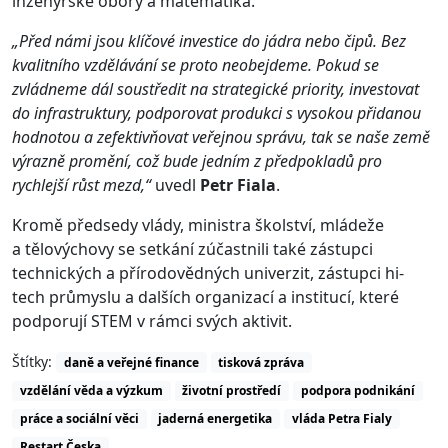
inženýrské obory a matematika.
„Před námi jsou klíčové investice do jádra nebo čipů. Bez
kvalitního vzdělávání se proto neobejdeme. Pokud se
zvládneme dál soustředit na strategické priority, investovat
do infrastruktury, podporovat produkci s vysokou přidanou
hodnotou a zefektivňovat veřejnou správu, tak se naše země
výrazně promění, což bude jedním z předpokladů pro
rychlejší růst mezd,“
uvedl
Petr Fiala
.
Kromě předsedy vlády, ministra školství, mládeže
a tělovýchovy se setkání zúčastnili také zástupci
technických a přírodovědných univerzit, zástupci hi-
tech průmyslu a dalších organizací a institucí, které
podporují STEM v rámci svých aktivit.
Štítky:
daně a veřejné finance
tisková zpráva
vzdělání věda a výzkum
životní prostředí
podpora podnikání
práce a sociální věci
jaderná energetika
vláda Petra Fialy
Restart Česka