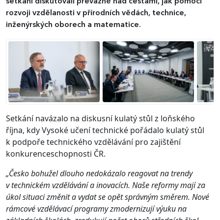
setkání diskutovali převážně nad cestami, jak pomoci
rozvoji vzdělanosti v přírodních vědách, technice,
inženýrských oborech a matematice.
Setkání navázalo na diskusní kulatý stůl z loňského
října, kdy Vysoké učení technické pořádalo kulatý stůl
k podpoře technického vzdělávání pro zajištění
konkurenceschopnosti ČR.
„Česko bohužel dlouho nedokázalo reagovat na trendy
v technickém vzdělávání a inovacích. Naše reformy mají za
úkol situaci změnit a vydat se opět správným směrem. Nové
rámcové vzdělávací programy zmodernizují výuku na