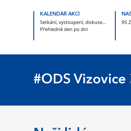
KALENDÁŘ AKCÍ
NAŠ
Setkání, vystoupení, diskuse...
RS Z
Přehledně den po dni
#ODS Vizovice