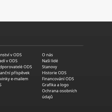
enství v ODS
O nás
adí v ODS
Naši lidé
dporovatelé ODS
Stanovy
nanční příspěvek
Historie ODS
vinky e-mailem
Financování ODS
S
Grafika a logo
Ochrana osobních
údajů