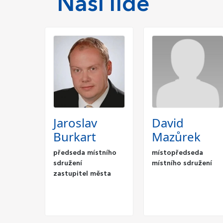
Naši lidé
Jaroslav
David
Burkart
Mazůrek
předseda místního
místopředseda
sdružení
místního sdružení
zastupitel města