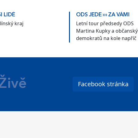
I LIDÉ
ODS JEDE ››› ZA VÁMI
línský kraj
Letní tour předsedy ODS
Martina Kupky a občansk
demokratů na kole napříč
Českem
Živě
Facebook stránka