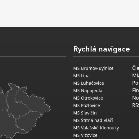
Rychlá navigace
Čl
MS Brumov-Bylnice
Ml
MS Lípa
Po
MS Luhačovice
Fi
MS Napajedla
No
MS Otrokovice
RS
MS Pozlovice
MS Slavičín
MS Štítná nad Vláří
MS Valašské Klobouky
MS Vizovice