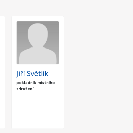
Jiří Světlík
pokladník místního
sdružení