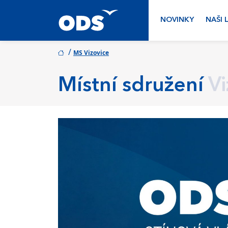
NOVINKY
NAŠI 
/
MS Vizovice
Místní sdružení
Vi