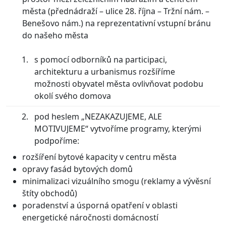
města (přednádraží – ulice 28. října – Tržní nám. –
Benešovo nám.) na reprezentativní vstupní bránu
do našeho města
s pomocí odborníků na participaci,
architekturu a urbanismus rozšíříme
možnosti obyvatel města ovlivňovat podobu
okolí svého domova
pod heslem „NEZAKAZUJEME, ALE
MOTIVUJEME“ vytvoříme programy, kterými
podpoříme:
rozšíření bytové kapacity v centru města
opravy fasád bytových domů
minimalizaci vizuálního smogu (reklamy a vývěsní
štíty obchodů)
poradenství a úsporná opatření v oblasti
energetické náročnosti domácností