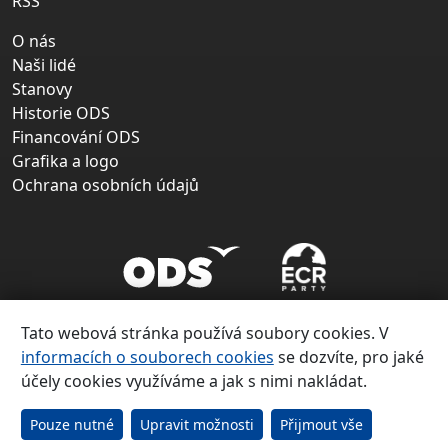
RSS
O nás
Naši lidé
Stanovy
Historie ODS
Financování ODS
Grafika a logo
Ochrana osobních údajů
Tato webová stránka používá soubory cookies. V
informacích o souborech cookies
se dozvíte, pro jaké
účely cookies využíváme a jak s nimi nakládat.
Copyright ©
Občanská demokratická strana 1991 – 2026
Pouze nutné
Upravit možnosti
Přijmout vše