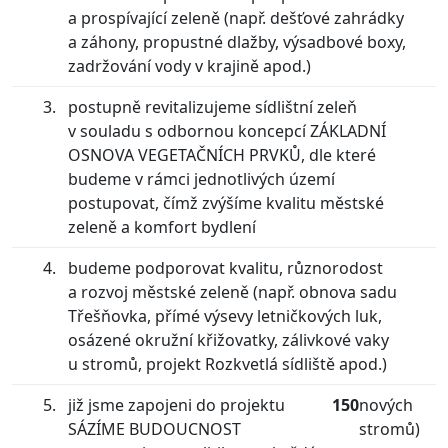
a prospívající zeleně (např. dešťové zahrádky
a záhony, propustné dlažby, výsadbové boxy,
zadržování vody v krajině apod.)
postupně revitalizujeme sídlištní zeleň
v souladu s odbornou koncepcí ZÁKLADNÍ
OSNOVA VEGETAČNÍCH PRVKŮ, dle které
budeme v rámci jednotlivých území
postupovat, čímž zvýšíme kvalitu městské
zeleně a komfort bydlení
budeme podporovat kvalitu, různorodost
a rozvoj městské zeleně (např. obnova sadu
Třešňovka, přímé výsevy letničkových luk,
osázené okružní křižovatky, zálivkové vaky
u stromů, projekt Rozkvetlá sídliště apod.)
již jsme zapojeni do projektu
150
nových
SÁZÍME BUDOUCNOST
stromů)