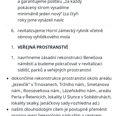
a garantujeme politiku „za každý
pokácený strom vysadíme
minimálně jeden nový“ (za čtyři
roky jsme vysázeli navíc
revitalizujeme Horní zámecký rybník včetně
obnovy vyhlídkového mola
VEŘEJNÁ PROSTRANSTVÍ
navrhneme zásadní rekonstrukci Benešova
náměstí a budeme pokračovat v revitalizaci
sídlišť, parků a veřejných prostranství
dokončíme rekonstrukce prostranství okolo areálu
„Jezevčík“ v Trnovanech, Tržního nám., Smetanova
nám., Rooseveltova nám., Lázeňského nám., areálu
Perla v Řetenicích, lokality U Slunce v Sobědruhách,
lokality skalky, Janáčkovy sady-rozhledna ad.)
naším dlouhodobým cílem je postupně přeměnit
prostor mezi železničním nádražím a centrem