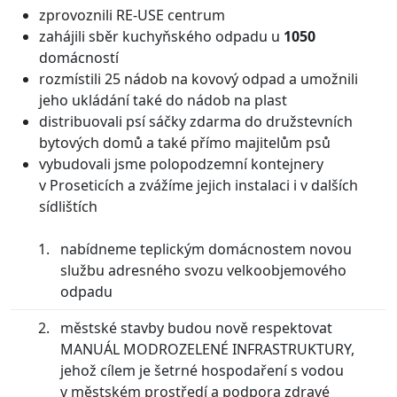
zprovoznili RE-USE centrum
zahájili sběr kuchyňského odpadu u
1050
domácností
rozmístili 25 nádob na kovový odpad a umožnili
jeho ukládání také do nádob na plast
distribuovali psí sáčky zdarma do družstevních
bytových domů a také přímo majitelům psů
vybudovali jsme polopodzemní kontejnery
v Proseticích a zvážíme jejich instalaci i v dalších
sídlištích
nabídneme teplickým domácnostem novou
službu adresného svozu velkoobjemového
odpadu
městské stavby budou nově respektovat
MANUÁL MODROZELENÉ INFRASTRUKTURY,
jehož cílem je šetrné hospodaření s vodou
v městském prostředí a podpora zdravé