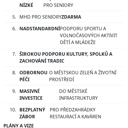
NÍZKÉ
PRO SENIORY
MHD PRO SENIORY
ZDARMA
NADSTANDARDNÍ
PODPORU SPORTU A
VOLNOČASOVÝCH AKTIVIT
DĚTÍ A MLÁDEŽE
ŠIROKOU PODPORU KULTURY, SPOLKŮ A
ZACHOVÁNÍ TRADIC
ODBORNOU
O MĚSTSKOU ZELEŇ A ŽIVOTNÍ
PÉČI
PROSTŘEDÍ
MASIVNÍ
DO MĚSTSKÉ
INVESTICE
INFRASTRUKTURY
BEZPLATNÝ
PRO PŘEDZAHRÁDKY
ZÁBOR
RESTAURACÍ A KAVÁREN
PLÁNY A VIZE