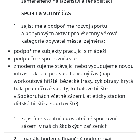
zaměřeného na lázeňství a rehabilitaci
SPORT a VOLNÝ ČAS
zajistíme a podpoříme rozvoj sportu
a pohybových aktivit pro všechny věkové
kategorie obyvatel města, zejména:
podpoříme subjekty pracující s mládeží
podpoříme sportovní akce
zmodernizujeme stávající nebo vybudujeme novou
infrastrukturu pro sport a volný čas (např.
workoutová hřiště, běžecké trasy, cyklotrasy, krytá
hala pro míčové sporty, fotbalové hřiště
v Sobědruhách včetně zázemí, atletický stadion,
dětská hřiště a sportoviště)
zajistíme kvalitní a dostatečné sportovní
zázemí v našich školských zařízeních
i nadále budeme finančně podporovat