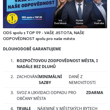
ODS spolu s TOP 09 - VAŠE JISTOTA, NAŠE
ODPOVĚDNOST spolu pro naše město
DLOUHODOBĚ GARANTUJEME
ROZPOČTOVOU ZODPOVĚDNOST MĚSTA, I
NADÁLE BEZ DLUHŮ
ZACHOVÁNÍ
MINIMÁLNÍ
DANĚ Z
SAZBY
NEMOVITOSTI
SVOZ A LIKVIDACI ODPADU PRO
ZDARMA
OBČANY MĚSTA
TRVALE
NÁJEMNÉ V MĚSTSKÝCH BYTECH